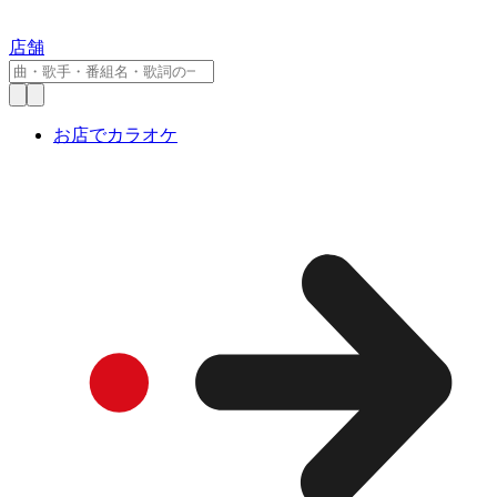
店舗
お店でカラオケ