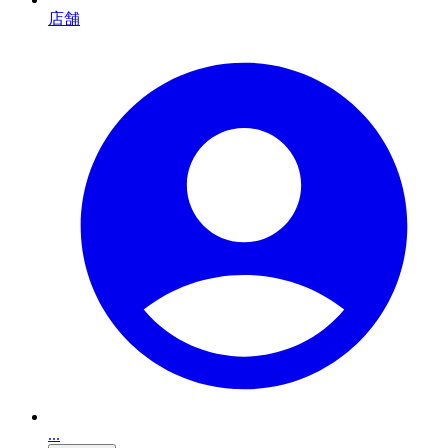
店舗
...