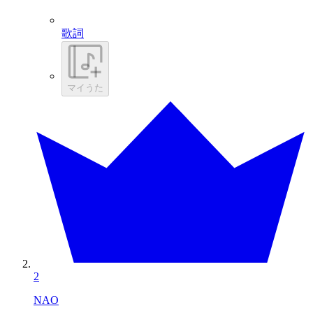
歌詞
マイうた
2
NAO