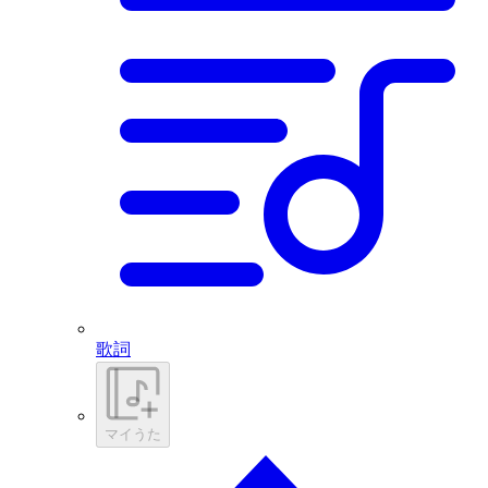
歌詞
マイうた