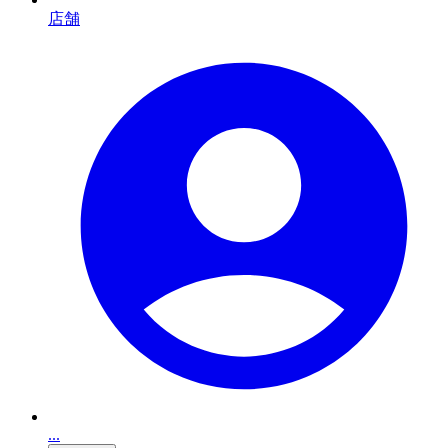
店舗
...