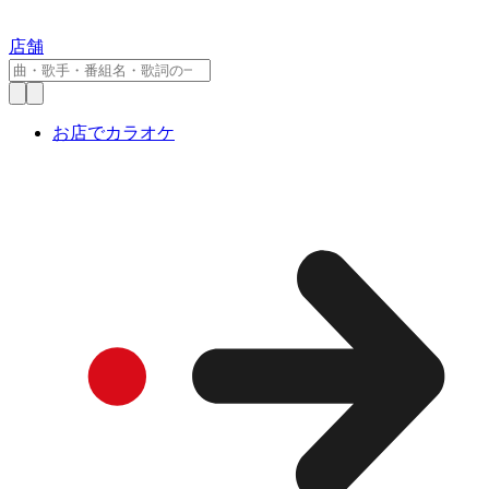
店舗
お店でカラオケ