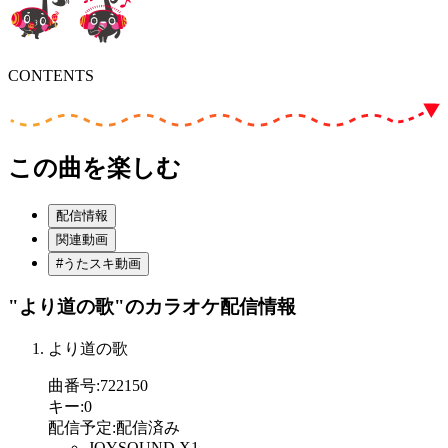
CONTENTS
この曲を楽しむ
配信情報
関連動画
#うたスキ動画
"より道の歌"
のカラオケ配信情報
より道の歌
曲番号
:
722150
キー
:
0
配信予定
:
配信済み
JOYSOUND X1