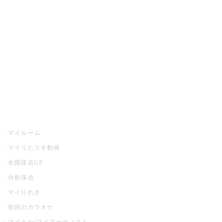
カラオケ楽曲・歌詞検索
カラオケ店舗検索
全国カラオケ大会
イベント・キャンペーン
うたスキ
マイルーム
マイうたスキ動画
全国採点GP
分析採点
マイりれき
前回のカラオケ
マイうた/マイアーティスト