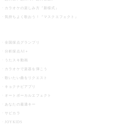
カラオケの楽しみ方『新様式』
気持ちよく歌おう！『マスクエフェクト』
お店でもっと楽しむ
全国採点グランプリ
分析採点AI＋
うたスキ動画
カラオケで楽器を弾こう
歌いたい曲をリクエスト
キョクナビアプリ
オートボーカルエフェクト
あなたの最適キー
サビカラ
JOYKIDS