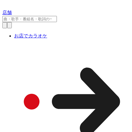
店舗
お店でカラオケ