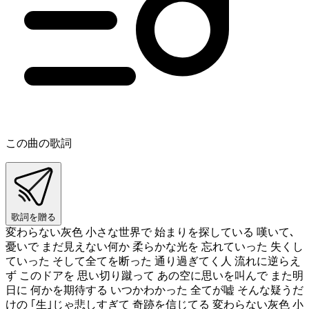
この曲の歌詞
歌詞を贈る
変わらない灰色 小さな世界で 始まりを探している 嘆いて､
憂いで まだ見えない何か 柔らかな光を 忘れていった 失くし
ていった そして全てを断った 通り過ぎてく人 流れに逆らえ
ず このドアを 思い切り蹴って あの空に思いを叫んで また明
日に 何かを期待する いつかわかった 全てが嘘 そんな疑うだ
けの ｢生｣じゃ悲しすぎて 奇跡を信じてる 変わらない灰色 小