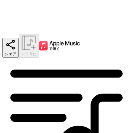
シェア
マイうた