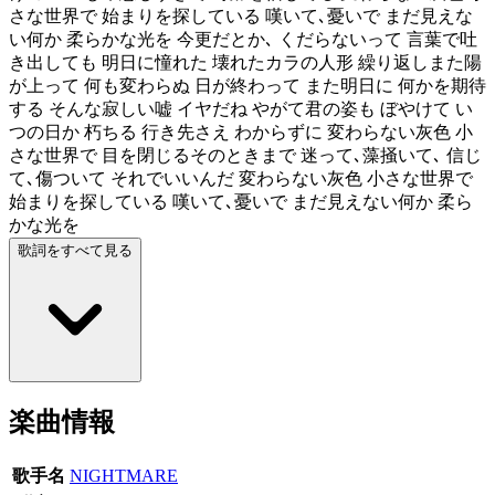
さな世界で 始まりを探している 嘆いて､憂いで まだ見えな
い何か 柔らかな光を 今更だとか､ くだらないって 言葉で吐
き出しても 明日に憧れた 壊れたカラの人形 繰り返しまた陽
が上って 何も変わらぬ 日が終わって また明日に 何かを期待
する そんな寂しい嘘 イヤだね やがて君の姿も ぼやけて い
つの日か 朽ちる 行き先さえ わからずに 変わらない灰色 小
さな世界で 目を閉じるそのときまで 迷って､藻掻いて､ 信じ
て､傷ついて それでいいんだ 変わらない灰色 小さな世界で
始まりを探している 嘆いて､憂いで まだ見えない何か 柔ら
かな光を
歌詞をすべて見る
楽曲情報
歌手名
NIGHTMARE