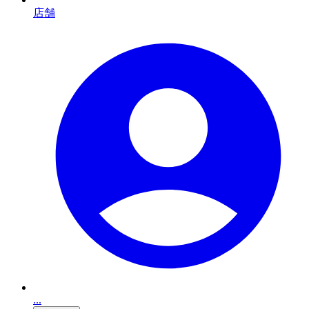
店舗
...