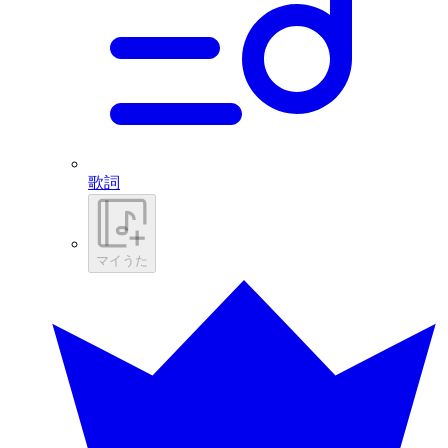
歌詞
マイうた