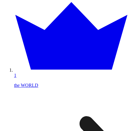
1
the WORLD