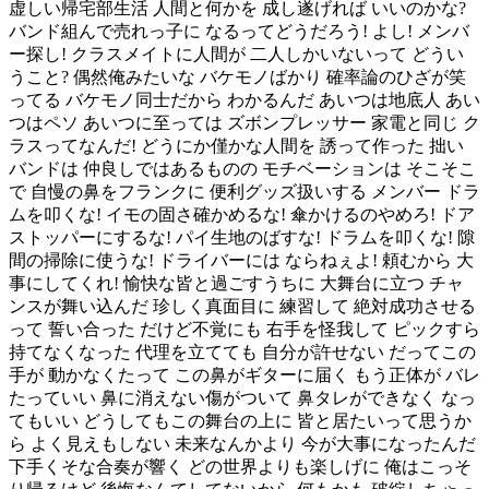
虚しい帰宅部生活 人間と何かを 成し遂げれば いいのかな?
バンド組んで売れっ子に なるってどうだろう! よし! メンバ
ー探し! クラスメイトに人間が 二人しかいないって どうい
うこと? 偶然俺みたいな バケモノばかり 確率論のひざが笑
ってる バケモノ同士だから わかるんだ あいつは地底人 あい
つはペソ あいつに至っては ズボンプレッサー 家電と同じ ク
ラスってなんだ! どうにか僅かな人間を 誘って作った 拙い
バンドは 仲良しではあるものの モチベーションは そこそこ
で 自慢の鼻をフランクに 便利グッズ扱いする メンバー ドラ
ムを叩くな! イモの固さ確かめるな! 傘かけるのやめろ! ドア
ストッパーにするな! パイ生地のばすな! ドラムを叩くな! 隙
間の掃除に使うな! ドライバーには ならねぇよ! 頼むから 大
事にしてくれ! 愉快な皆と過ごすうちに 大舞台に立つ チャ
ンスが舞い込んだ 珍しく真面目に 練習して 絶対成功させる
って 誓い合った だけど不覚にも 右手を怪我して ピックすら
持てなくなった 代理を立てても 自分が許せない だってこの
手が 動かなくたって この鼻がギターに届く もう正体が バレ
たっていい 鼻に消えない傷がついて 鼻タレができなく なっ
てもいい どうしてもこの舞台の上に 皆と居たいって思うか
ら よく見えもしない 未来なんかより 今が大事になったんだ
下手くそな合奏が響く どの世界よりも楽しげに 俺はこっそ