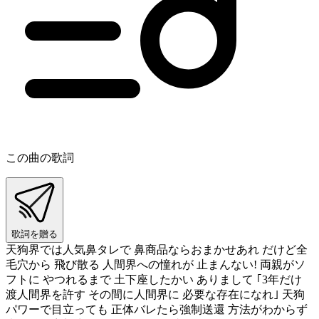
この曲の歌詞
歌詞を贈る
天狗界では人気鼻タレで 鼻商品ならおまかせあれ だけど全
毛穴から 飛び散る 人間界への憧れが 止まんない! 両親がソ
フトに やつれるまで 土下座したかい ありまして ｢3年だけ
渡人間界を許す その間に人間界に 必要な存在になれ｣ 天狗
パワーで目立っても 正体バレたら強制送還 方法がわからず