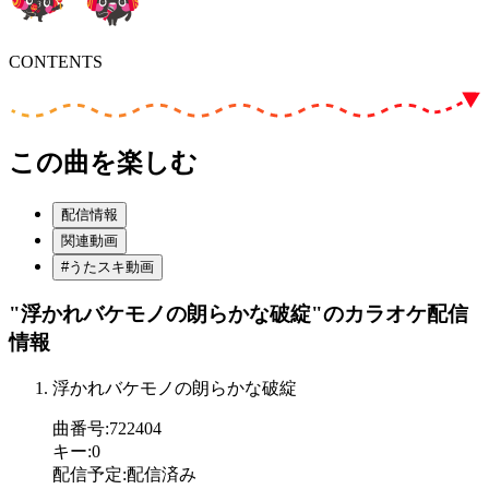
CONTENTS
この曲を楽しむ
配信情報
関連動画
#うたスキ動画
"浮かれバケモノの朗らかな破綻"
のカラオケ配信
情報
浮かれバケモノの朗らかな破綻
曲番号
:
722404
キー
:
0
配信予定
:
配信済み