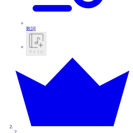
歌詞
マイうた
2