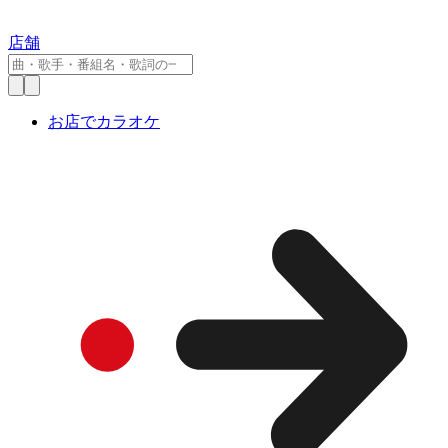
店舗
お店でカラオケ