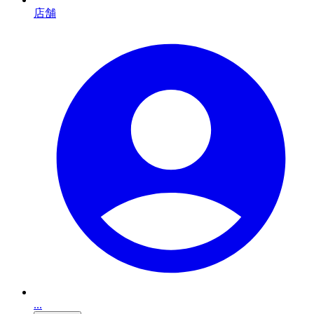
店舗
...