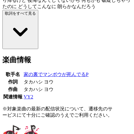
り帰るけど 後悔なんてしてないから 何もかも 破綻しちゃっ
たのに どうしてこんなに 朗らかなんだろう
歌詞をすべて見る
楽曲情報
歌手名
家の裏でマンボウが死んでるP
作詞
タカハシ ヨウ
作曲
タカハシ ヨウ
関連情報
VY2
※対象楽曲の最新の配信状況について、遷移先のサ
ービスにて十分にご確認のうえでご利用ください。