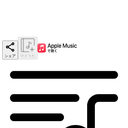
シェア
マイうた