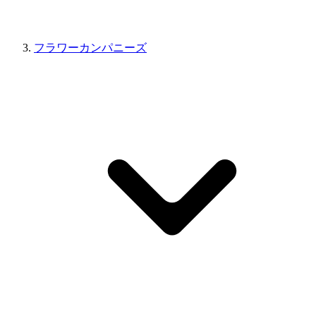
フラワーカンパニーズ