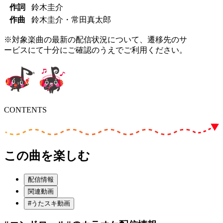
作詞
鈴木圭介
作曲
鈴木圭介・常田真太郎
※対象楽曲の最新の配信状況について、遷移先のサ
ービスにて十分にご確認のうえでご利用ください。
CONTENTS
この曲を楽しむ
配信情報
関連動画
#うたスキ動画