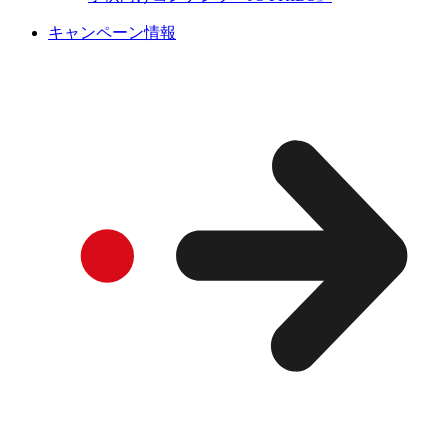
キャンペーン情報