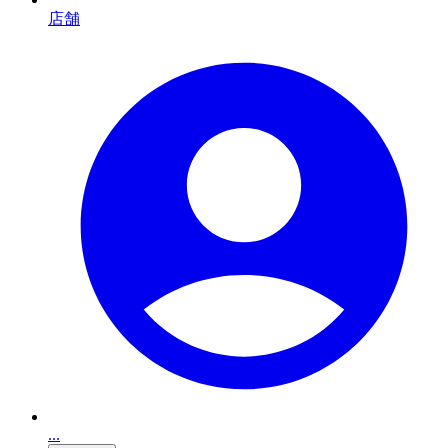
店舗
...