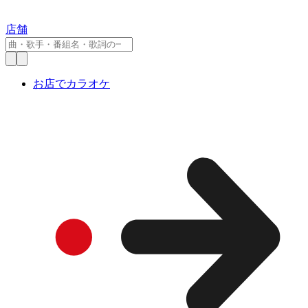
店舗
お店でカラオケ