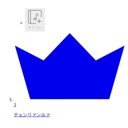
マイうた
3
テェンリァンルァ