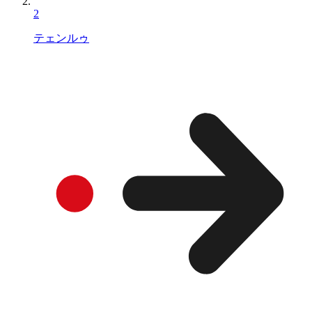
2
テェンルゥ