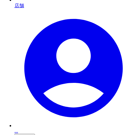
店舗
...