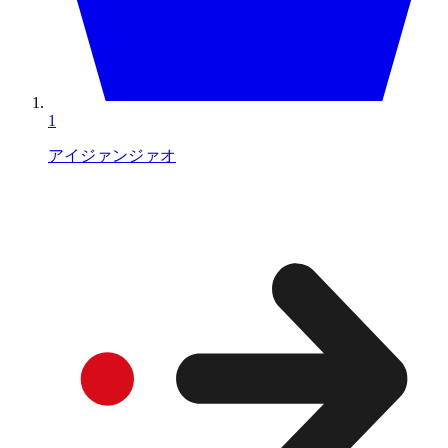
1
アイジァンジァオ