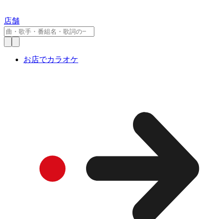
店舗
お店でカラオケ