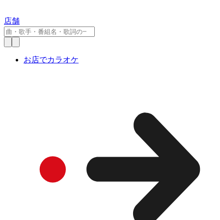
店舗
お店でカラオケ