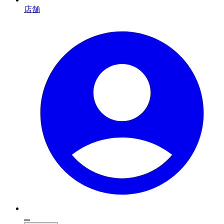
店舗
...