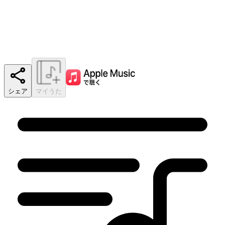
シェア
マイうた