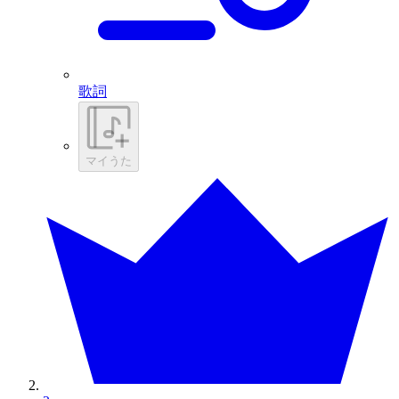
歌詞
マイうた