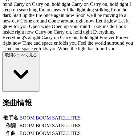
mind Carry on Carry on, hold tight Carry on Carry on, hold tight I
keep on searching for an answer Like lightning striking from the
dark Start up the fire once again now Soon we'll be moving to a
new day Come around Come around right now Let it glow Let it
glow for you Open wide Open up your mind Look inside Look
inside right now Carry on Carry on, hold tight Everything
Everything's alright Carry on Carry on, hold tight Forever Forever
right now Time and space enfolds you Feel the world surround you
Time and space enfolds you When the light has found you
歌詞をすべて見る
楽曲情報
歌手名
BOOM BOOM SATELLITES
作詞
BOOM BOOM SATELLITES
作曲
BOOM BOOM SATELLITES