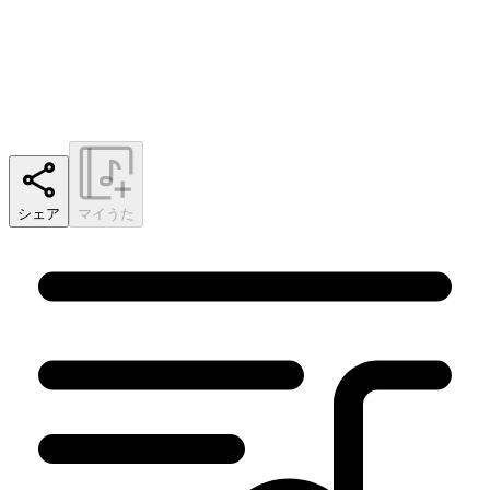
シェア
マイうた