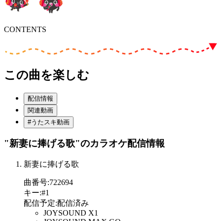
CONTENTS
この曲を楽しむ
配信情報
関連動画
#うたスキ動画
"新妻に捧げる歌"
のカラオケ配信情報
新妻に捧げる歌
曲番号
:
722694
キー
:
#1
配信予定
:
配信済み
JOYSOUND X1