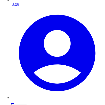
店舗
...