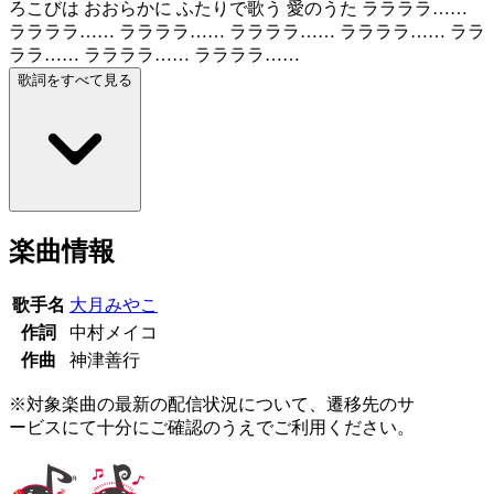
ろこびは おおらかに ふたりで歌う 愛のうた ララララ……
ララララ…… ララララ…… ララララ…… ララララ…… ララ
ララ…… ララララ…… ララララ……
歌詞をすべて見る
楽曲情報
歌手名
大月みやこ
作詞
中村メイコ
作曲
神津善行
※対象楽曲の最新の配信状況について、遷移先のサ
ービスにて十分にご確認のうえでご利用ください。