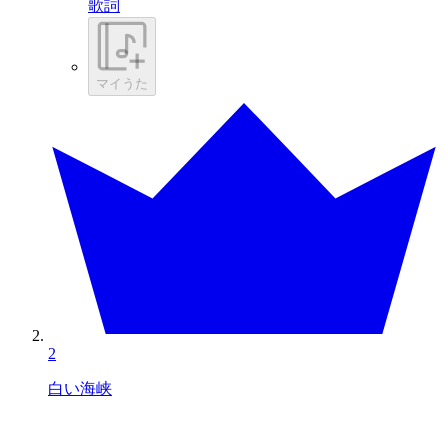
歌詞
マイうた
2
白い海峡