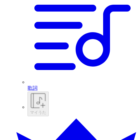
歌詞
マイうた