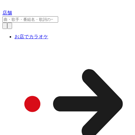
店舗
お店でカラオケ