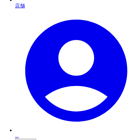
店舗
...