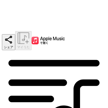
シェア
マイうた