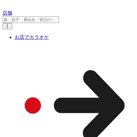
店舗
お店でカラオケ