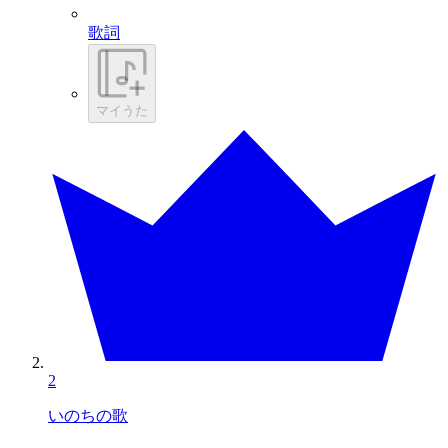
歌詞
マイうた
2
いのちの歌