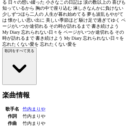
る 日々の想い綴った 小さなこの日記は 涙の数以上の 喜びも
知っているから 胸の中で座り込む 淋しさなんかに負けない
少しずつほら二人の 人生が暮れ始めてる 夢も波乱もやがて
は 懐かしい思い出に 美しい季節ほど 駆け足で過ぎてゆく ペ
ージがいつか途切れる その時が訪れるまで 書き続けよう
My Diary 忘れられない日々を ページがいつか途切れる その
時が訪れるまで 書き続けよう My Diary 忘れられない日々を
忘れたくない愛を 忘れたくない愛を
歌詞をすべて見る
楽曲情報
歌手名
竹内まりや
作詞
竹内まりや
作曲
竹内まりや