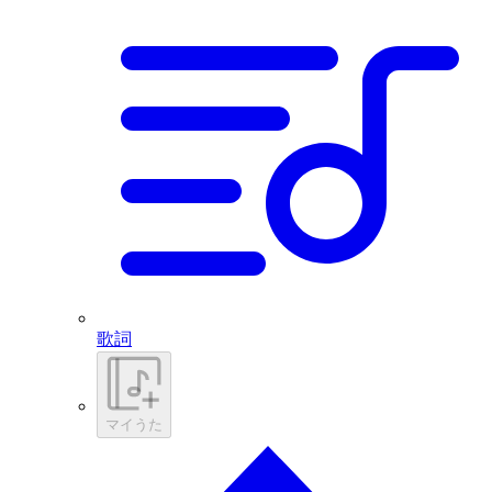
歌詞
マイうた