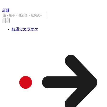
店舗
お店でカラオケ