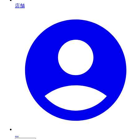
店舗
...