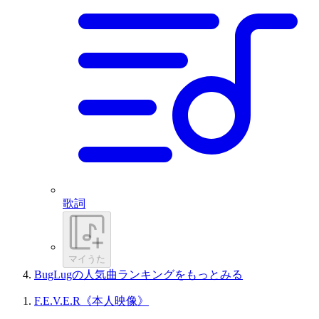
歌詞
マイうた
BugLugの人気曲ランキングをもっとみる
F.E.V.E.R《本人映像》