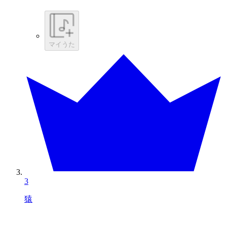
マイうた
3
猿