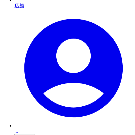
店舗
...