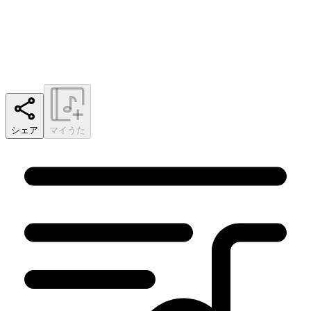
シェア
マイうた