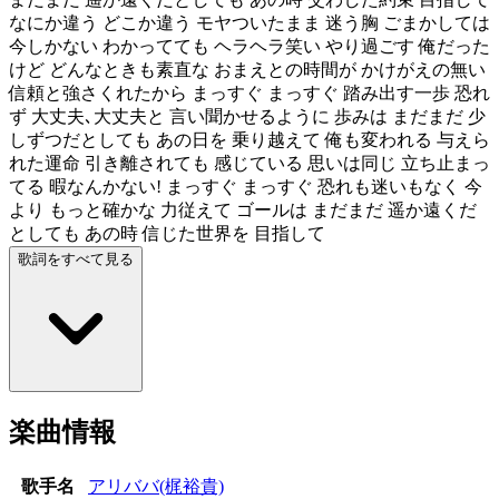
なにか違う どこか違う モヤついたまま 迷う胸 ごまかしては
今しかない わかってても ヘラヘラ笑い やり過ごす 俺だった
けど どんなときも素直な おまえとの時間が かけがえの無い
信頼と強さくれたから まっすぐ まっすぐ 踏み出す一歩 恐れ
ず 大丈夫､大丈夫と 言い聞かせるように 歩みは まだまだ 少
しずつだとしても あの日を 乗り越えて 俺も変われる 与えら
れた運命 引き離されても 感じている 思いは同じ 立ち止まっ
てる 暇なんかない! まっすぐ まっすぐ 恐れも迷いもなく 今
より もっと確かな 力従えて ゴールは まだまだ 遥か遠くだ
としても あの時 信じた世界を 目指して
歌詞をすべて見る
楽曲情報
歌手名
アリババ(梶裕貴)