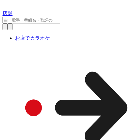
店舗
お店でカラオケ