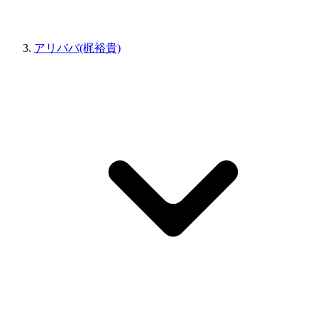
アリババ(梶裕貴)