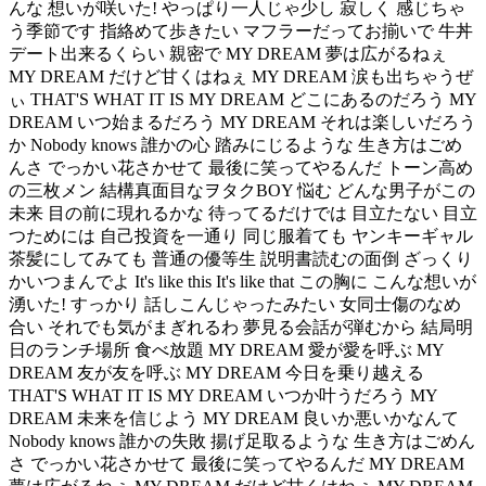
んな 想いが咲いた! やっぱり一人じゃ少し 寂しく 感じちゃ
う季節です 指絡めて歩きたい マフラーだってお揃いで 牛丼
デート出来るくらい 親密で MY DREAM 夢は広がるねぇ
MY DREAM だけど甘くはねぇ MY DREAM 涙も出ちゃうぜ
ぃ THAT'S WHAT IT IS MY DREAM どこにあるのだろう MY
DREAM いつ始まるだろう MY DREAM それは楽しいだろう
か Nobody knows 誰かの心 踏みにじるような 生き方はごめ
んさ でっかい花さかせて 最後に笑ってやるんだ トーン高め
の三枚メン 結構真面目なヲタクBOY 悩む どんな男子がこの
未来 目の前に現れるかな 待ってるだけでは 目立たない 目立
つためには 自己投資を一通り 同じ服着ても ヤンキーギャル
茶髪にしてみても 普通の優等生 説明書読むの面倒 ざっくり
かいつまんでよ It's like this It's like that この胸に こんな想いが
湧いた! すっかり 話しこんじゃったみたい 女同士傷のなめ
合い それでも気がまぎれるわ 夢見る会話が弾むから 結局明
日のランチ場所 食べ放題 MY DREAM 愛が愛を呼ぶ MY
DREAM 友が友を呼ぶ MY DREAM 今日を乗り越える
THAT'S WHAT IT IS MY DREAM いつか叶うだろう MY
DREAM 未来を信じよう MY DREAM 良いか悪いかなんて
Nobody knows 誰かの失敗 揚げ足取るような 生き方はごめん
さ でっかい花さかせて 最後に笑ってやるんだ MY DREAM