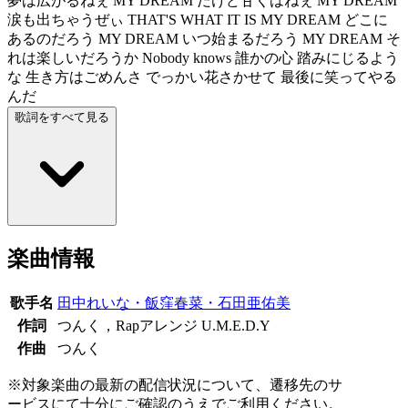
夢は広がるねぇ MY DREAM だけど甘くはねぇ MY DREAM
涙も出ちゃうぜぃ THAT'S WHAT IT IS MY DREAM どこに
あるのだろう MY DREAM いつ始まるだろう MY DREAM そ
れは楽しいだろうか Nobody knows 誰かの心 踏みにじるよう
な 生き方はごめんさ でっかい花さかせて 最後に笑ってやる
んだ
歌詞をすべて見る
楽曲情報
歌手名
田中れいな・飯窪春菜・石田亜佑美
作詞
つんく，Rapアレンジ U.M.E.D.Y
作曲
つんく
※対象楽曲の最新の配信状況について、遷移先のサ
ービスにて十分にご確認のうえでご利用ください。