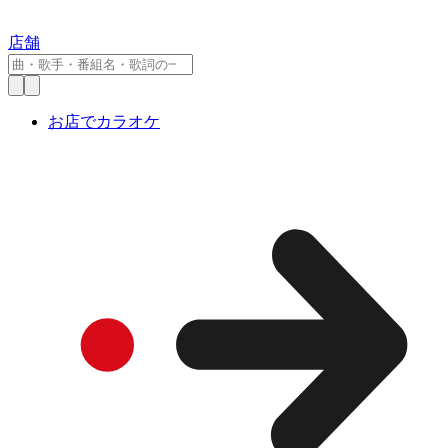
店舗
お店でカラオケ