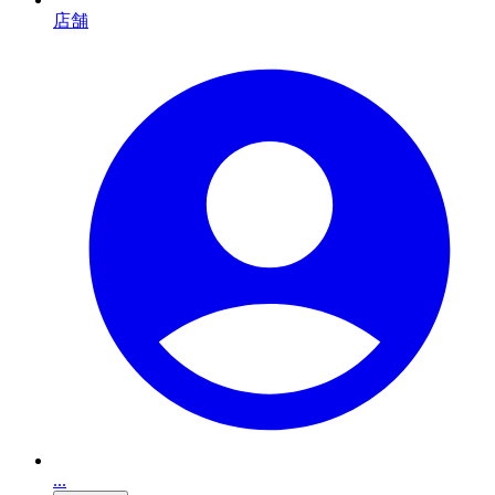
店舗
...