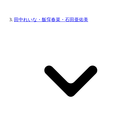
田中れいな・飯窪春菜・石田亜佑美