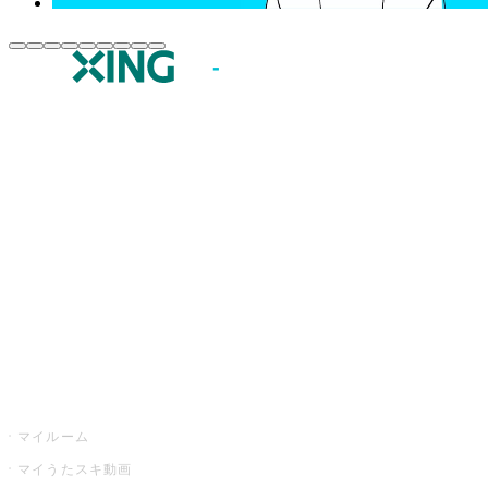
JOYSOUND.comトップ
カラオケ楽曲・歌詞検索
カラオケ店舗検索
全国カラオケ大会
イベント・キャンペーン
うたスキ
マイルーム
マイうたスキ動画