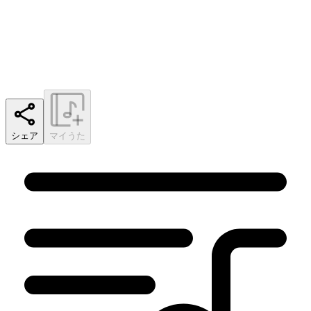
シェア
マイうた