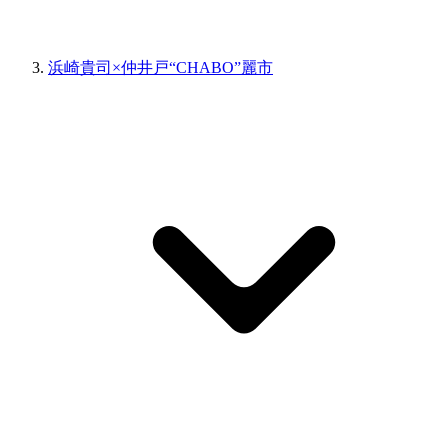
浜崎貴司×仲井戸“CHABO”麗市