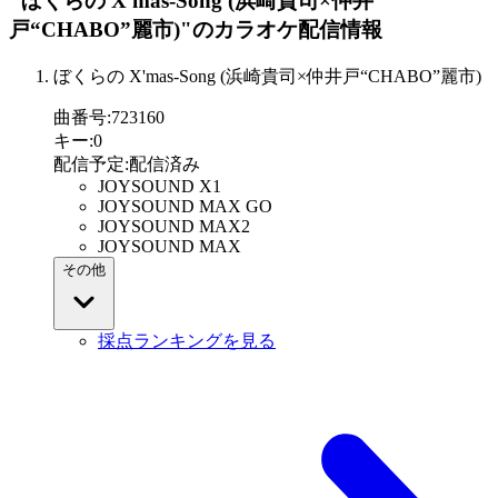
"ぼくらの X'mas-Song (浜崎貴司×仲井
戸“CHABO”麗市)"
のカラオケ配信情報
ぼくらの X'mas-Song (浜崎貴司×仲井戸“CHABO”麗市)
曲番号
:
723160
キー
:
0
配信予定
:
配信済み
JOYSOUND X1
JOYSOUND MAX GO
JOYSOUND MAX2
JOYSOUND MAX
その他
採点ランキングを見る