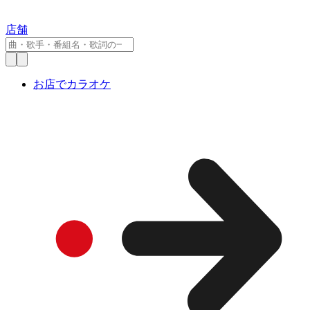
店舗
お店でカラオケ