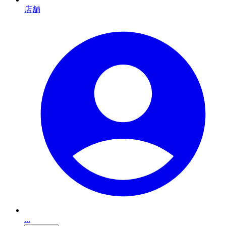
店舗
...