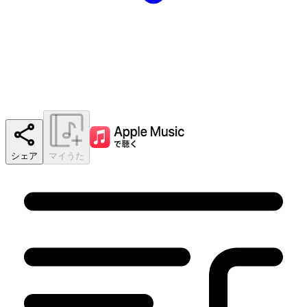
シェア
マイうた