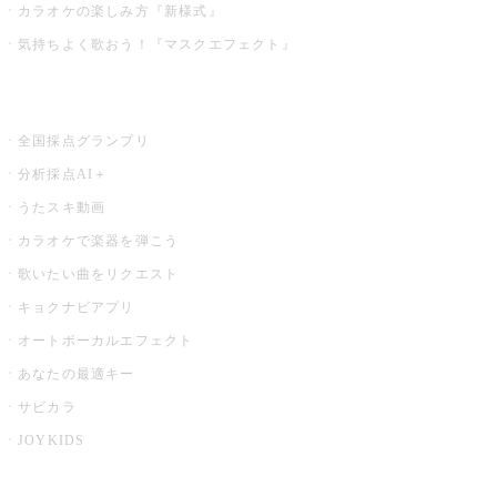
カラオケの楽しみ方『新様式』
気持ちよく歌おう！『マスクエフェクト』
お店でもっと楽しむ
全国採点グランプリ
分析採点AI＋
うたスキ動画
カラオケで楽器を弾こう
歌いたい曲をリクエスト
キョクナビアプリ
オートボーカルエフェクト
あなたの最適キー
サビカラ
JOYKIDS