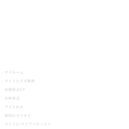
カラオケ店舗検索
全国カラオケ大会
イベント・キャンペーン
うたスキ
マイルーム
マイうたスキ動画
全国採点GP
分析採点
マイりれき
前回のカラオケ
マイうた/マイアーティスト