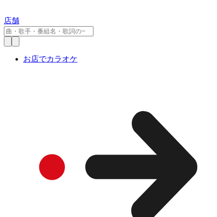
店舗
お店でカラオケ