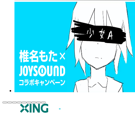
JOYSOUND.comトップ
カラオケ楽曲・歌詞検索