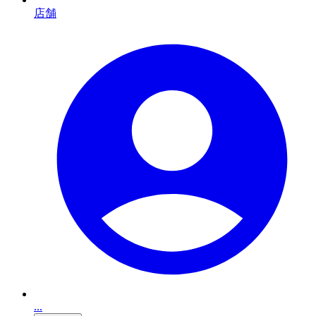
店舗
...