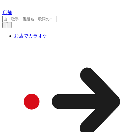
店舗
お店でカラオケ