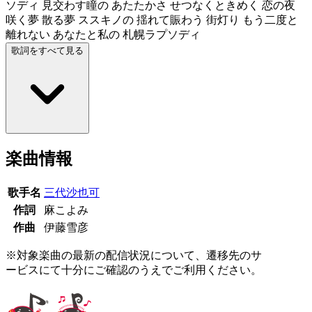
ソディ 見交わす瞳の あたたかさ せつなくときめく 恋の夜
咲く夢 散る夢 ススキノの 揺れて賑わう 街灯り もう二度と
離れない あなたと私の 札幌ラプソディ
歌詞をすべて見る
楽曲情報
歌手名
三代沙也可
作詞
麻こよみ
作曲
伊藤雪彦
※対象楽曲の最新の配信状況について、遷移先のサ
ービスにて十分にご確認のうえでご利用ください。