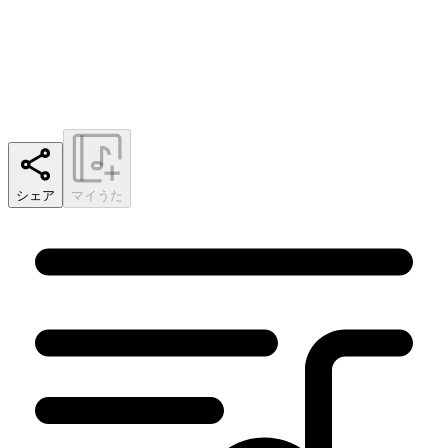
シェア
マイうた