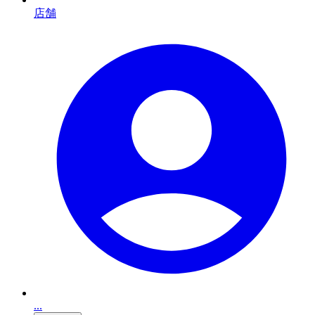
店舗
...