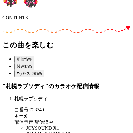
CONTENTS
この曲を楽しむ
配信情報
関連動画
#うたスキ動画
"札幌ラプソディ"
のカラオケ配信情報
札幌ラプソディ
曲番号
:
723740
キー
:
0
配信予定
:
配信済み
JOYSOUND X1