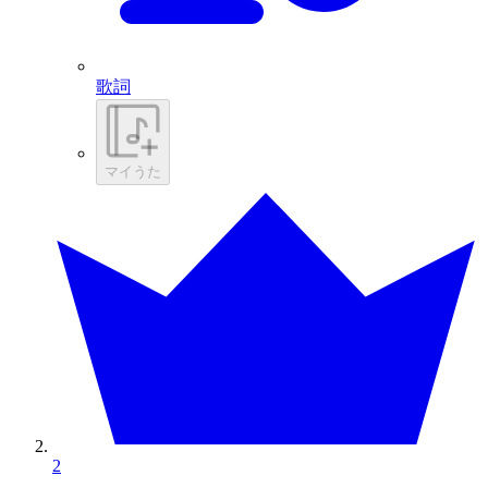
歌詞
マイうた
2