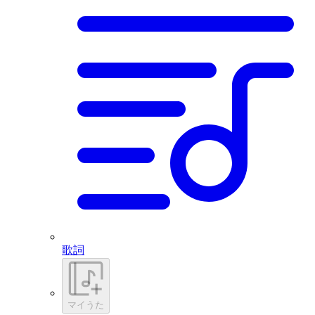
歌詞
マイうた