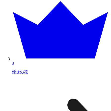
3
倖せの花