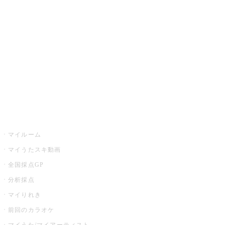
カラオケ楽曲・歌詞検索
カラオケ店舗検索
全国カラオケ大会
イベント・キャンペーン
うたスキ
マイルーム
マイうたスキ動画
全国採点GP
分析採点
マイりれき
前回のカラオケ
マイうた/マイアーティスト