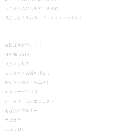
カラオケの楽しみ方『新様式』
気持ちよく歌おう！『マスクエフェクト』
お店でもっと楽しむ
全国採点グランプリ
分析採点AI＋
うたスキ動画
カラオケで楽器を弾こう
歌いたい曲をリクエスト
キョクナビアプリ
オートボーカルエフェクト
あなたの最適キー
サビカラ
JOYKIDS