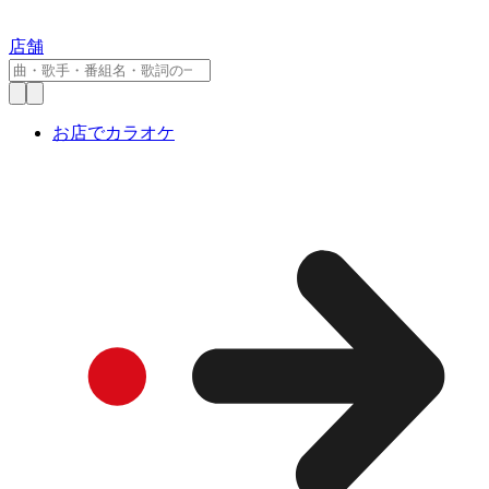
店舗
お店でカラオケ