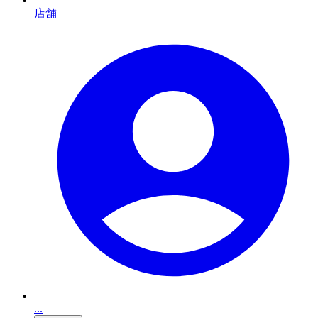
店舗
...