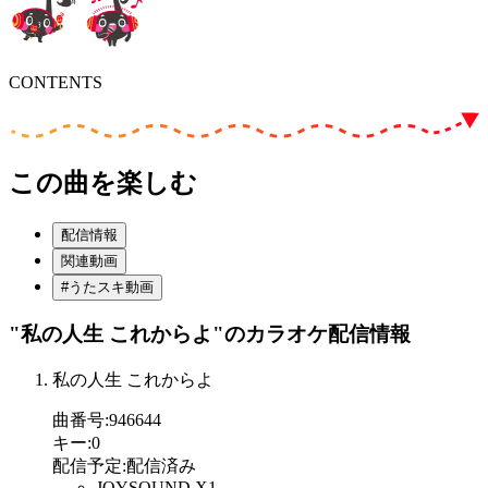
CONTENTS
この曲を楽しむ
配信情報
関連動画
#うたスキ動画
"私の人生 これからよ"
のカラオケ配信情報
私の人生 これからよ
曲番号
:
946644
キー
:
0
配信予定
:
配信済み
JOYSOUND X1