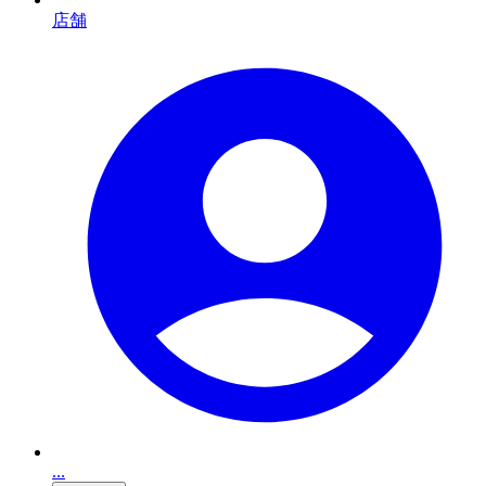
店舗
...