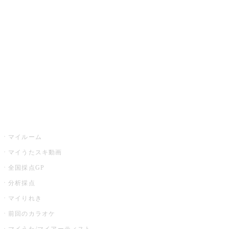
カラオケ楽曲・歌詞検索
カラオケ店舗検索
全国カラオケ大会
イベント・キャンペーン
うたスキ
マイルーム
マイうたスキ動画
全国採点GP
分析採点
マイりれき
前回のカラオケ
マイうた/マイアーティスト