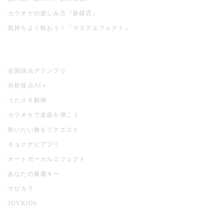
カラオケの楽しみ方『新様式』
気持ちよく歌おう！『マスクエフェクト』
お店でもっと楽しむ
全国採点グランプリ
分析採点AI＋
うたスキ動画
カラオケで楽器を弾こう
歌いたい曲をリクエスト
キョクナビアプリ
オートボーカルエフェクト
あなたの最適キー
サビカラ
JOYKIDS