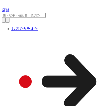
店舗
お店でカラオケ