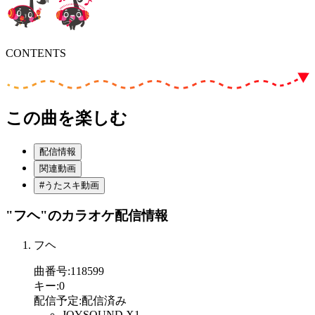
CONTENTS
この曲を楽しむ
配信情報
関連動画
#うたスキ動画
"フヘ"
のカラオケ配信情報
フヘ
曲番号
:
118599
キー
:
0
配信予定
:
配信済み
JOYSOUND X1