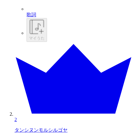
歌詞
マイうた
2
タンシヌンモルシルゴヤ