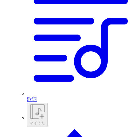
歌詞
マイうた