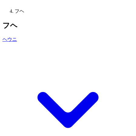
フヘ
フヘ
ヘウニ