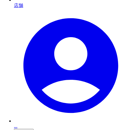
店舗
...