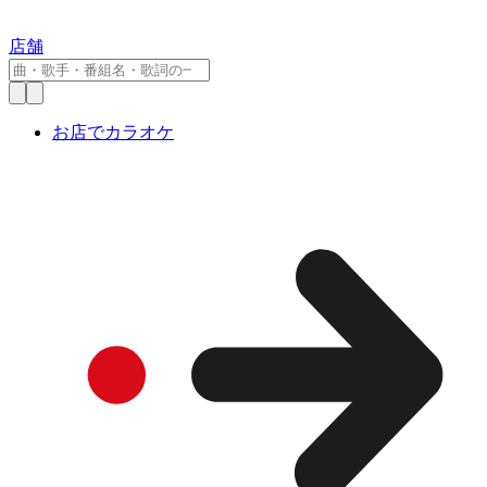
店舗
お店でカラオケ