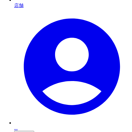
店舗
...