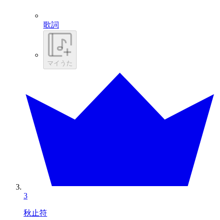
歌詞
マイうた
3
秋止符