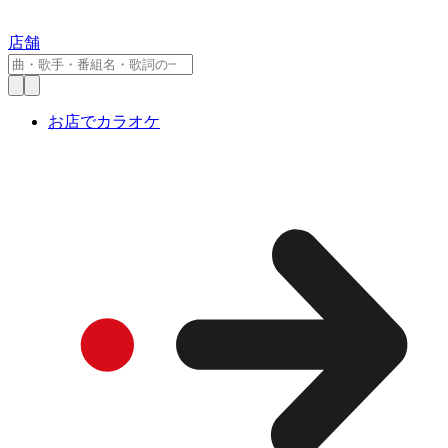
店舗
お店でカラオケ