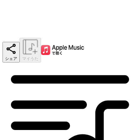
シェア
マイうた