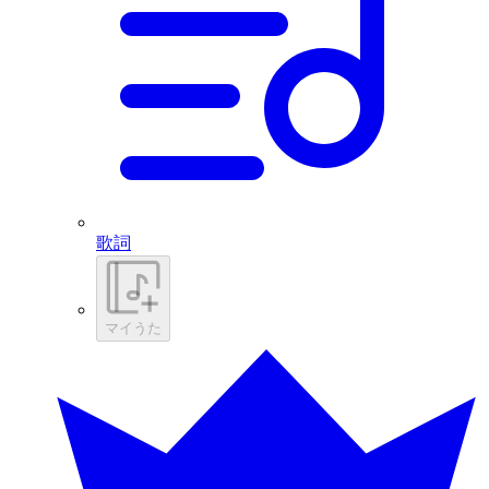
歌詞
マイうた