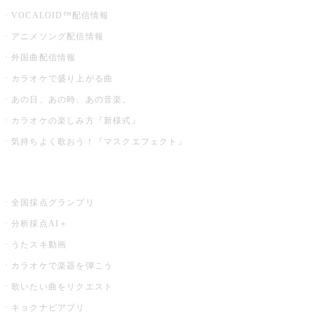
VOCALOID™配信情報
アニメソング配信情報
外国曲配信情報
カラオケで盛り上がる曲
あの日、あの時、あの音楽。
カラオケの楽しみ方『新様式』
気持ちよく歌おう！『マスクエフェクト』
お店でもっと楽しむ
全国採点グランプリ
分析採点AI＋
うたスキ動画
カラオケで楽器を弾こう
歌いたい曲をリクエスト
キョクナビアプリ