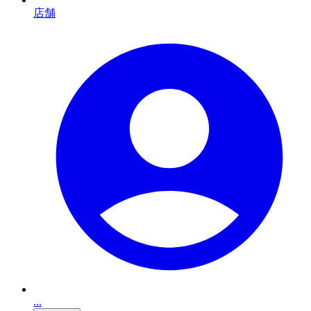
店舗
...