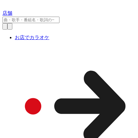
店舗
お店でカラオケ