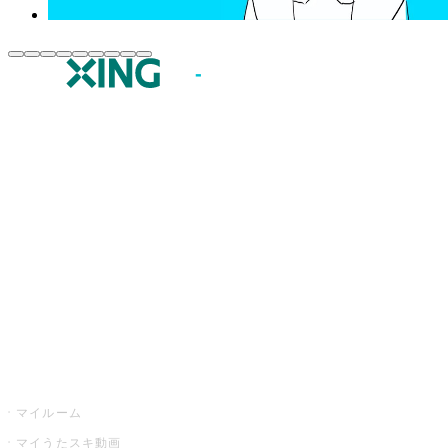
JOYSOUND.comトップ
カラオケ楽曲・歌詞検索
カラオケ店舗検索
全国カラオケ大会
イベント・キャンペーン
うたスキ
マイルーム
マイうたスキ動画