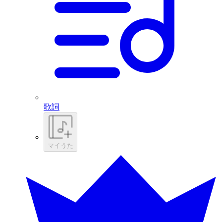
歌詞
マイうた