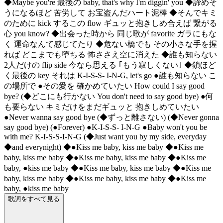
◆Maybe you're 最後の baby, that's why I'm diggin' you ◆諦めそ
うになるほど 苦労して お宝盗んだハート泥棒 ◆そんでキミ
のために kick するこの flow ギュッと抱きしめ合えば 繋がる
心 you know? ◆出会った時から 同じ歌が favorite ガラにもな
く 運命なんて感じてたり ◆危ない橋でも その小さな手を握
れば どこまでも堕ちる 怖ささえ空に消えた ◆誰も知らない
2人だけの flip side 今なら思える ｢もう寂しくない｣ ◆鎖ほど
く最後の key それは K-I-S-S- I-N-G, let's go ●誰も知らない こ
の場所で ●その愛を 確かめていたい How could I say good
bye? (◆どこにも行かない You don't need to say good bye) ●何
も要らない キミだけをまだギュッと 抱きしめていたい
●Never wanna say good bye (◆ずっと離さない) (◆Never gonna
say good bye) (●Forever) ●K-I-S-S- I-N-G ●Baby won't you be
with me? K-I-S-S-I-N-G (◆Just want you by my side, everyday
◆and everynight) ◆●Kiss me baby, kiss me baby ◆●Kiss me
baby, kiss me baby ◆●Kiss me baby, kiss me baby ◆●Kiss me
baby, ●kiss me baby ◆●Kiss me baby, kiss me baby ◆●Kiss me
baby, kiss me baby ◆●Kiss me baby, kiss me baby ◆●Kiss me
baby, ●kiss me baby
歌詞をすべて見る