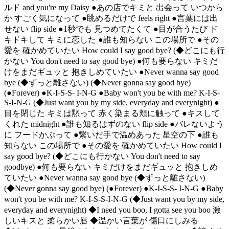
ルド and you're my Daisy ●あの店でキミと 出会って いつから
か すごく気になって ●眺めるだけで feels right ●言葉には出
せない flip side ●1秒でも 見つめてたくて ●目が合うたび ド
キドキして キミに恋した ●誰も知らない この場所で ●その
愛を 確かめていたい How could I say good bye? (◆どこにも行
かない You don't need to say good bye) ●何も要らない キミだ
けをまだギュッと 抱きしめていたい ●Never wanna say good
bye (◆ずっと離さない) (◆Never gonna say good bye)
(●Forever) ●K-I-S-S- I-N-G ●Baby won't you be with me? K-I-S-
S-I-N-G (◆Just want you by my side, everyday and everynight) ●
目を閉じた キミは黙って 赤く染まる頬に触って ●キスして
くれた midnight ●誰も知るはずのない flip side ●バレないよう
に フードかぶって ●繋いだ手で温めあった 星空の下 ●誰も
知らない この場所で ●その愛を 確かめていたい How could I
say good bye? (◆どこにも行かない You don't need to say
goodbye) ●何も要らない キミだけをまだギュッと 抱きしめ
ていたい ●Never wanna say good bye (◆ずっと離さない)
(◆Never gonna say good bye) (●Forever) ●K-I-S-S- I-N-G ●Baby
won't you be with me? K-I-S-S-I-N-G (◆Just want you by my side,
everyday and everynight) ◆I need you boo, I gotta see you boo 激
しいキスと 柔らかい唇 ◆温かい言葉が 傷口にしみる