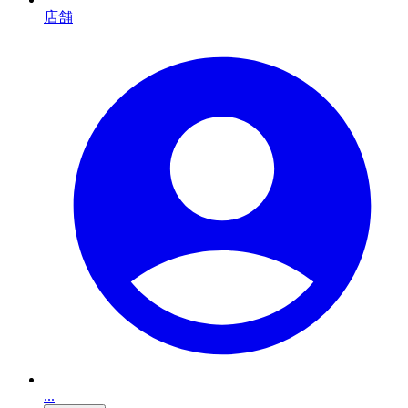
店舗
...