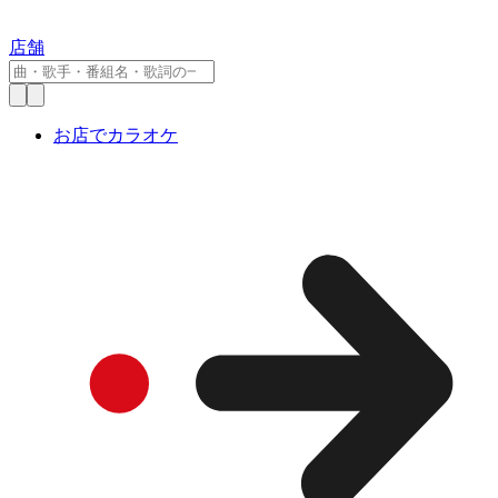
店舗
お店でカラオケ