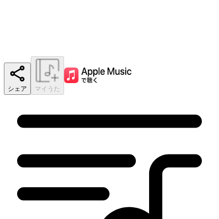
シェア
マイうた