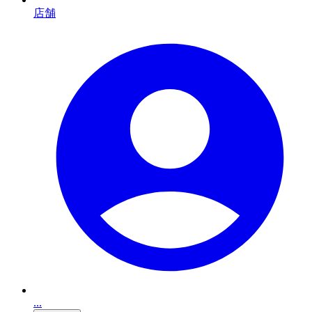
店舗
...