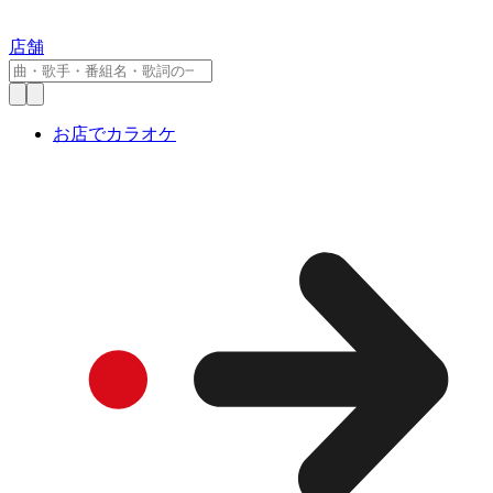
店舗
お店でカラオケ