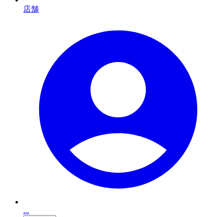
店舗
...