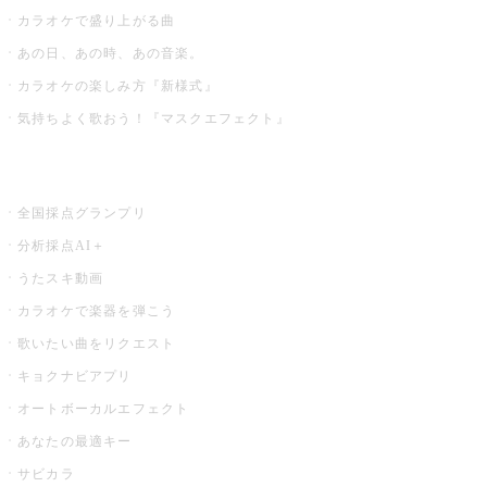
カラオケで盛り上がる曲
あの日、あの時、あの音楽。
カラオケの楽しみ方『新様式』
気持ちよく歌おう！『マスクエフェクト』
お店でもっと楽しむ
全国採点グランプリ
分析採点AI＋
うたスキ動画
カラオケで楽器を弾こう
歌いたい曲をリクエスト
キョクナビアプリ
オートボーカルエフェクト
あなたの最適キー
サビカラ