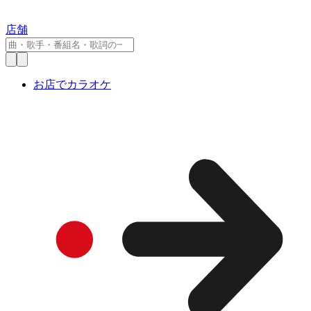
店舗
お店でカラオケ