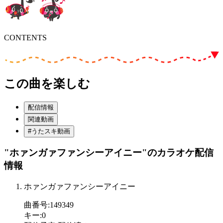
CONTENTS
この曲を楽しむ
配信情報
関連動画
#うたスキ動画
"ホァンガァファンシーアイニー"
のカラオケ配信
情報
ホァンガァファンシーアイニー
曲番号
:
149349
キー
:
0