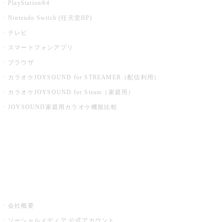
PlayStation®4
Nintendo Switch (任天堂HP)
テレビ
スマートフォンアプリ
ブラウザ
カラオケJOYSOUND for STREAMER（配信利用）
カラオケJOYSOUND for Steam（家庭用）
JOYSOUND家庭用カラオケ機能比較
アプリ・モバイルサービス一覧
音楽ニュース powered by ナタリー
その他
会社概要
ソーシャルメディア 公式アカウント