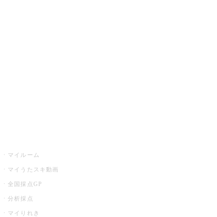
JOYSOUND.comトップ
カラオケ楽曲・歌詞検索
カラオケ店舗検索
全国カラオケ大会
イベント・キャンペーン
うたスキ
マイルーム
マイうたスキ動画
全国採点GP
分析採点
マイりれき