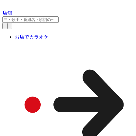
店舗
お店でカラオケ