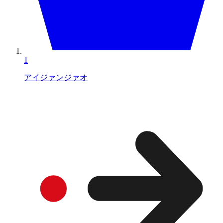
1
アイジァンジァオ