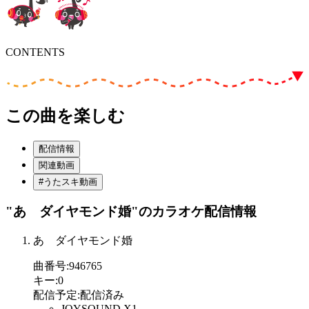
CONTENTS
この曲を楽しむ
配信情報
関連動画
#うたスキ動画
"あゝダイヤモンド婚"
のカラオケ配信情報
あゝダイヤモンド婚
曲番号
:
946765
キー
:
0
配信予定
:
配信済み
JOYSOUND X1