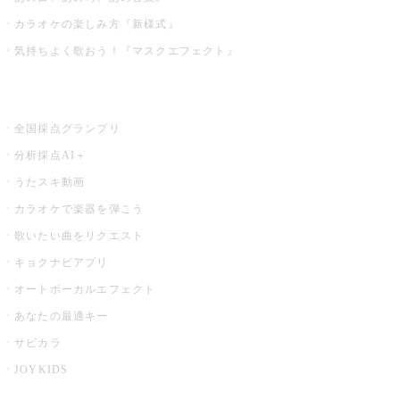
カラオケの楽しみ方『新様式』
気持ちよく歌おう！『マスクエフェクト』
お店でもっと楽しむ
全国採点グランプリ
分析採点AI＋
うたスキ動画
カラオケで楽器を弾こう
歌いたい曲をリクエスト
キョクナビアプリ
オートボーカルエフェクト
あなたの最適キー
サビカラ
JOYKIDS