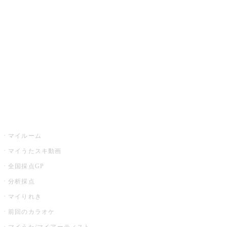
カラオケ楽曲・歌詞検索
カラオケ店舗検索
全国カラオケ大会
イベント・キャンペーン
うたスキ
マイルーム
マイうたスキ動画
全国採点GP
分析採点
マイりれき
前回のカラオケ
マイうた/マイアーティスト