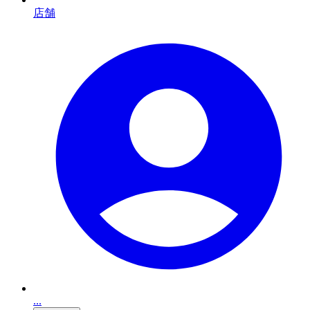
店舗
...