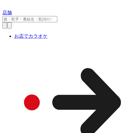
店舗
お店でカラオケ