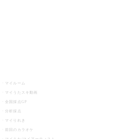
カラオケ楽曲・歌詞検索
カラオケ店舗検索
全国カラオケ大会
イベント・キャンペーン
うたスキ
マイルーム
マイうたスキ動画
全国採点GP
分析採点
マイりれき
前回のカラオケ
マイうた/マイアーティスト