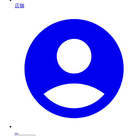
店舗
...