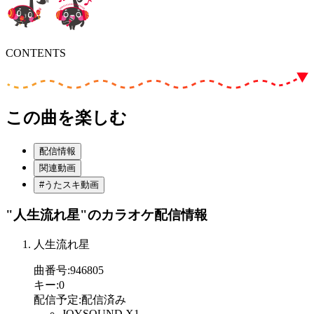
CONTENTS
この曲を楽しむ
配信情報
関連動画
#うたスキ動画
"人生流れ星"
のカラオケ配信情報
人生流れ星
曲番号
:
946805
キー
:
0
配信予定
:
配信済み
JOYSOUND X1