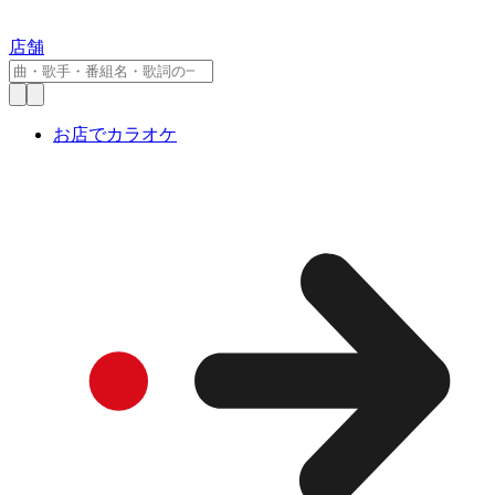
店舗
お店でカラオケ