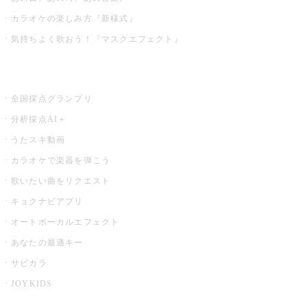
カラオケの楽しみ方『新様式』
気持ちよく歌おう！『マスクエフェクト』
お店でもっと楽しむ
全国採点グランプリ
分析採点AI＋
うたスキ動画
カラオケで楽器を弾こう
歌いたい曲をリクエスト
キョクナビアプリ
オートボーカルエフェクト
あなたの最適キー
サビカラ
JOYKIDS