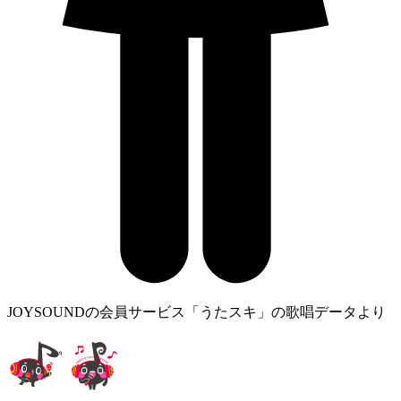
JOYSOUNDの会員サービス「うたスキ」の歌唱データより