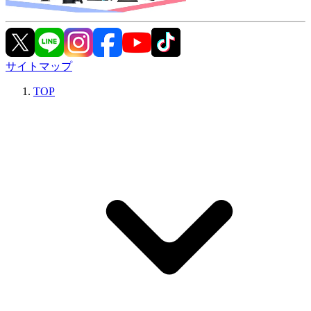
サイトマップ
TOP