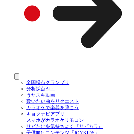
全国採点グランプリ
分析採点AI＋
うたスキ動画
歌いたい曲をリクエスト
カラオケで楽器を弾こう
キョクナビアプリ
スマホがカラオケリモコン
サビだけを気持ちよく『サビカラ』
子供向けコンテンツ『JOYKIDS』