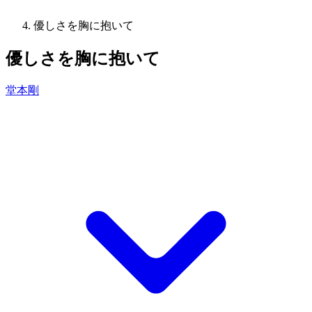
優しさを胸に抱いて
優しさを胸に抱いて
堂本剛