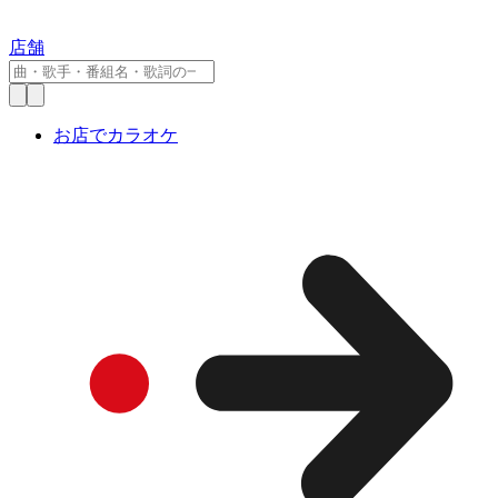
店舗
お店でカラオケ