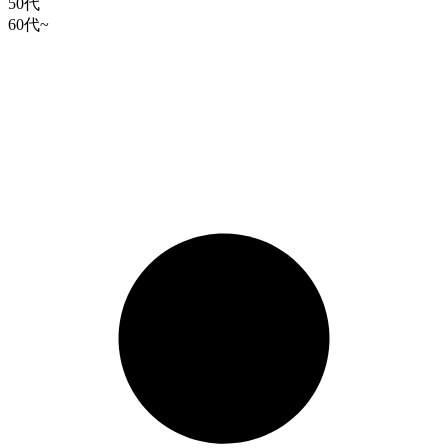
50代
60代~