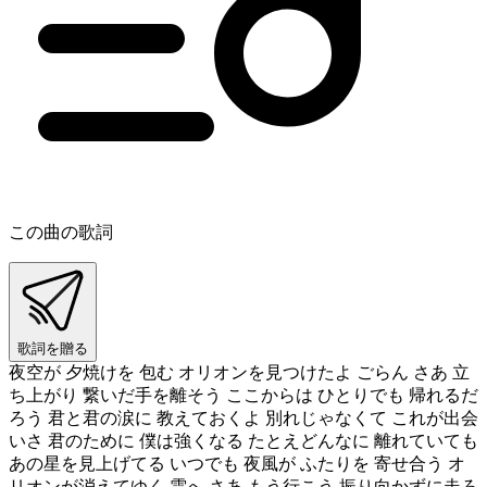
この曲の歌詞
歌詞を贈る
夜空が 夕焼けを 包む オリオンを見つけたよ ごらん さあ 立
ち上がり 繋いだ手を離そう ここからは ひとりでも 帰れるだ
ろう 君と君の涙に 教えておくよ 別れじゃなくて これが出会
いさ 君のために 僕は強くなる たとえどんなに 離れていても
あの星を見上げてる いつでも 夜風が ふたりを 寄せ合う オ
リオンが消えてゆく 雲へ さあ もう行こう 振り向かずに走ろ