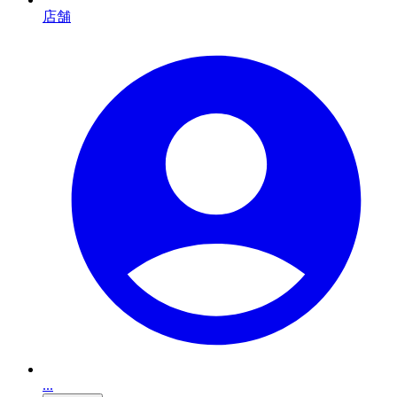
店舗
...