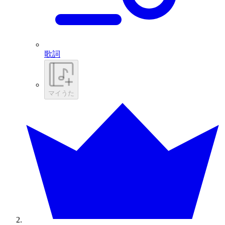
歌詞
マイうた