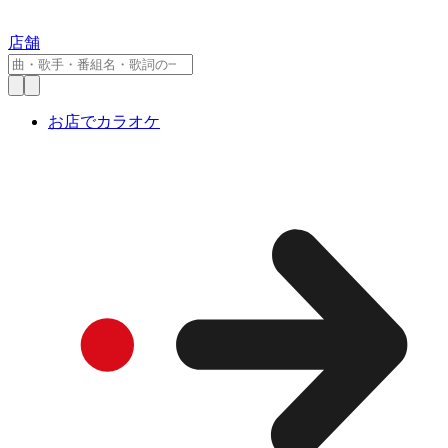
店舗
お店でカラオケ