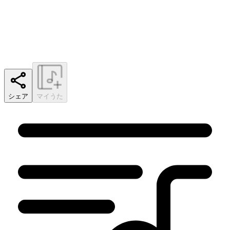
シェア
マイうた