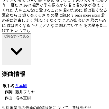
う 一度だけ あの場所で 手を振るから 君と君の涙が 教えて
くれた 人をこんなに 愛せることを 君のために 僕は強くなる
運命ならば 巡り会えるさ あの星に願おう once more again 君
の涙に約束しよう 別れじゃなくて これが出会いさ 君のため
に 僕は強くなる たとえどんなに 離れていても あの星を見上
げてる いつでも
歌詞をすべて見る
楽曲情報
歌手名
堂本剛
作詞
藤井フミヤ
作曲
増本直樹
※対象楽曲の最新の配信状況について、遷移先のサ