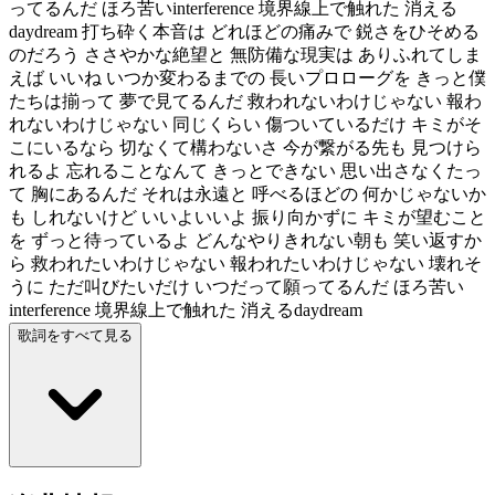
ってるんだ ほろ苦いinterference 境界線上で触れた 消える
daydream 打ち砕く本音は どれほどの痛みで 鋭さをひそめる
のだろう ささやかな絶望と 無防備な現実は ありふれてしま
えば いいね いつか変わるまでの 長いプロローグを きっと僕
たちは揃って 夢で見てるんだ 救われないわけじゃない 報わ
れないわけじゃない 同じくらい 傷ついているだけ キミがそ
こにいるなら 切なくて構わないさ 今が繋がる先も 見つけら
れるよ 忘れることなんて きっとできない 思い出さなくたっ
て 胸にあるんだ それは永遠と 呼べるほどの 何かじゃないか
も しれないけど いいよいいよ 振り向かずに キミが望むこと
を ずっと待っているよ どんなやりきれない朝も 笑い返すか
ら 救われたいわけじゃない 報われたいわけじゃない 壊れそ
うに ただ叫びたいだけ いつだって願ってるんだ ほろ苦い
interference 境界線上で触れた 消えるdaydream
歌詞をすべて見る