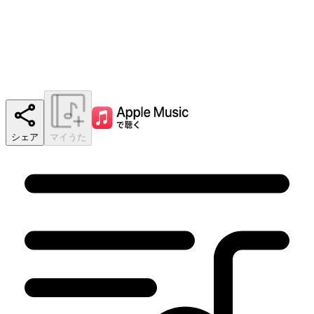
シェア
マイうた