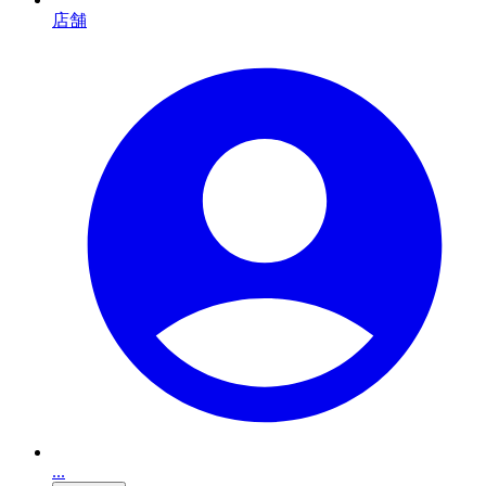
店舗
...