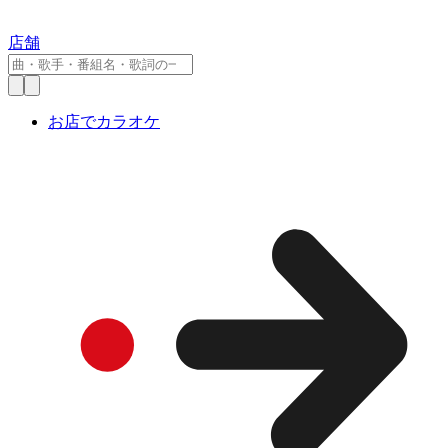
店舗
お店でカラオケ