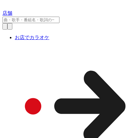
店舗
お店でカラオケ