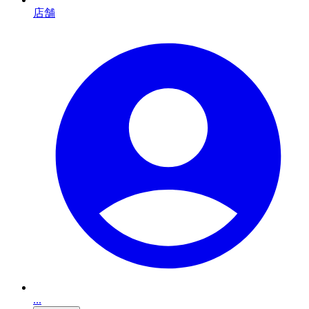
店舗
...