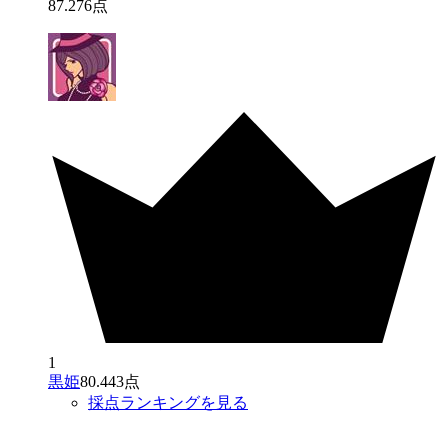
87
.
276
点
1
黒姫
80.443点
採点ランキングを見る