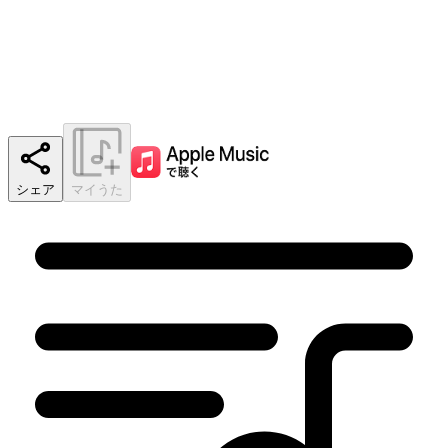
シェア
マイうた