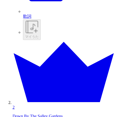
歌詞
マイうた
2
Down By The Salley Gardens