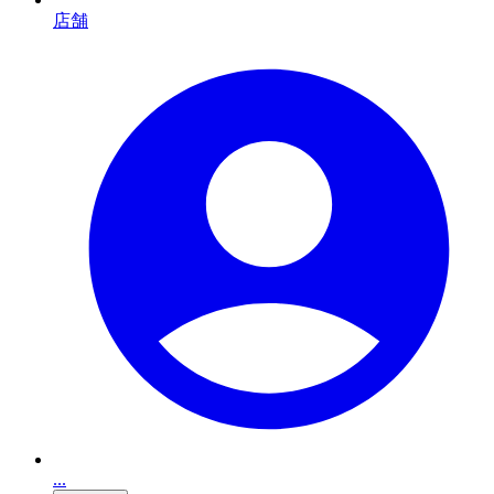
店舗
...