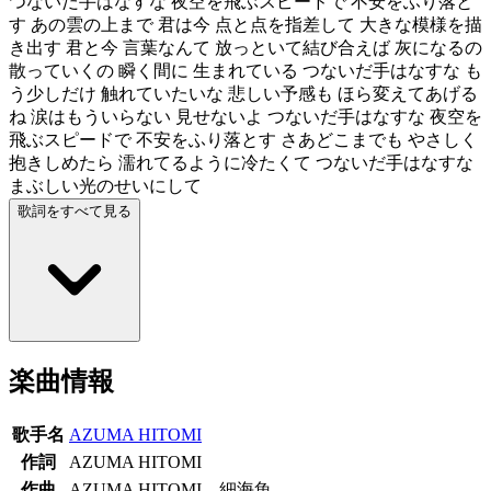
つないだ手はなすな 夜空を飛ぶスピードで 不安をふり落と
す あの雲の上まで 君は今 点と点を指差して 大きな模様を描
き出す 君と今 言葉なんて 放っといて結び合えば 灰になるの
散っていくの 瞬く間に 生まれている つないだ手はなすな も
う少しだけ 触れていたいな 悲しい予感も ほら変えてあげる
ね 涙はもういらない 見せないよ つないだ手はなすな 夜空を
飛ぶスピードで 不安をふり落とす さあどこまでも やさしく
抱きしめたら 濡れてるように冷たくて つないだ手はなすな
まぶしい光のせいにして
歌詞をすべて見る
楽曲情報
歌手名
AZUMA HITOMI
作詞
AZUMA HITOMI
作曲
AZUMA HITOMI，細海魚