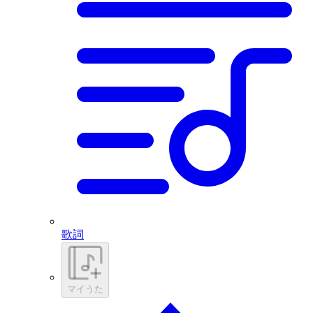
歌詞
マイうた