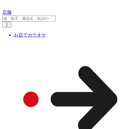
店舗
お店でカラオケ