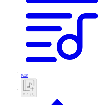
歌詞
マイうた