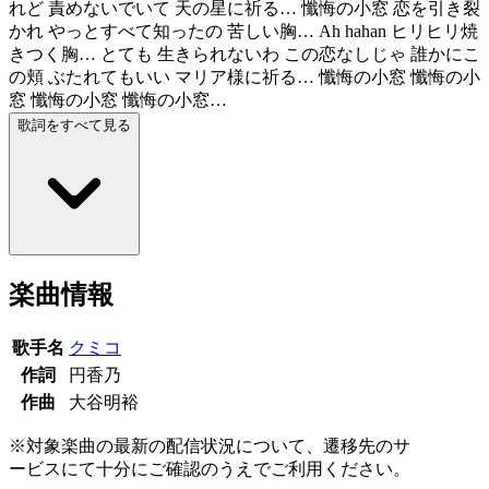
れど 責めないでいて 天の星に祈る… 懺悔の小窓 恋を引き裂
かれ やっとすべて知ったの 苦しい胸… Ah hahan ヒリヒリ焼
きつく胸… とても 生きられないわ この恋なしじゃ 誰かにこ
の頬 ぶたれてもいい マリア様に祈る… 懺悔の小窓 懺悔の小
窓 懺悔の小窓 懺悔の小窓…
歌詞をすべて見る
楽曲情報
歌手名
クミコ
作詞
円香乃
作曲
大谷明裕
※対象楽曲の最新の配信状況について、遷移先のサ
ービスにて十分にご確認のうえでご利用ください。