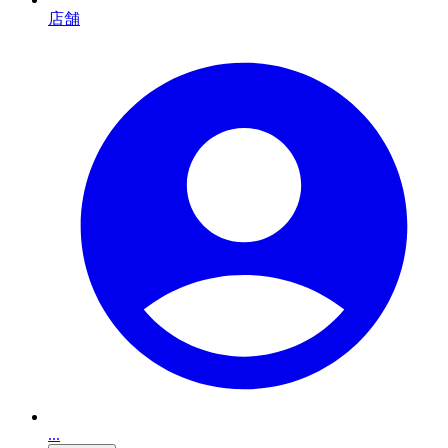
店舗
...