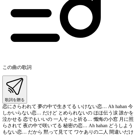
この曲の歌詞
歌詞を贈る
恋にさらわれて 夢の中で生きてる いけない恋… Ah hahan 今
しかいらない恋… だけど とめられないの ほほ伝う涙 誰かを
泣かせる 恋でもいいの 一人そっと祈る… 懺悔の小窓 月に照
らされて 夜の中で咲いてる 秘密の恋… Ah hahan どうしよう
もない恋… だから 黙って見てて ワケありの二人 間違いだけ