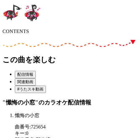
CONTENTS
この曲を楽しむ
配信情報
関連動画
#うたスキ動画
"懺悔の小窓"
のカラオケ配信情報
懺悔の小窓
曲番号
:
725654
キー
:
0