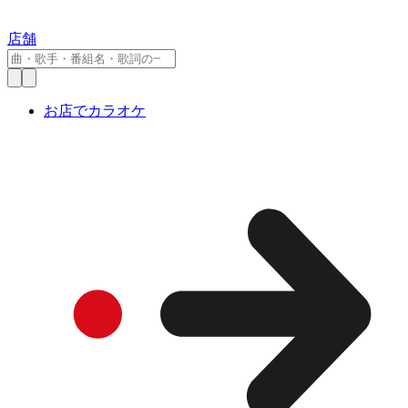
店舗
お店でカラオケ