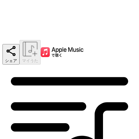
シェア
マイうた