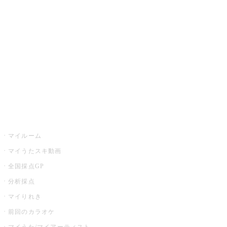
カラオケ楽曲・歌詞検索
カラオケ店舗検索
全国カラオケ大会
イベント・キャンペーン
うたスキ
マイルーム
マイうたスキ動画
全国採点GP
分析採点
マイりれき
前回のカラオケ
マイうた/マイアーティスト