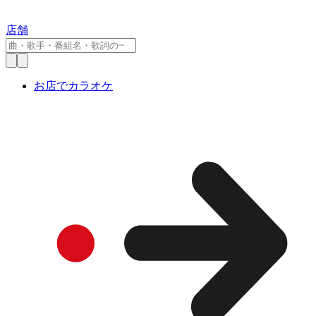
店舗
お店でカラオケ