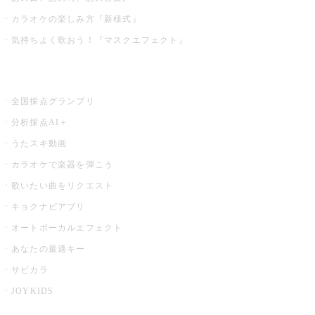
カラオケの楽しみ方『新様式』
気持ちよく歌おう！『マスクエフェクト』
お店でもっと楽しむ
全国採点グランプリ
分析採点AI＋
うたスキ動画
カラオケで楽器を弾こう
歌いたい曲をリクエスト
キョクナビアプリ
オートボーカルエフェクト
あなたの最適キー
サビカラ
JOYKIDS