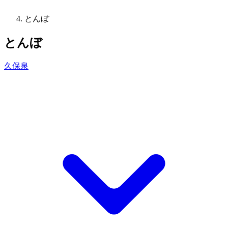
とんぼ
とんぼ
久保泉