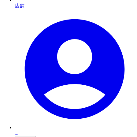
店舗
...