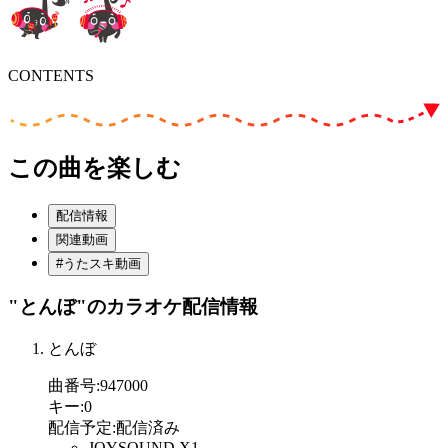
CONTENTS
この曲を楽しむ
配信情報
関連動画
#うたスキ動画
"とんぼ"
のカラオケ配信情報
とんぼ
曲番号
:
947000
キー
:
0
配信予定
:
配信済み
JOYSOUND X1