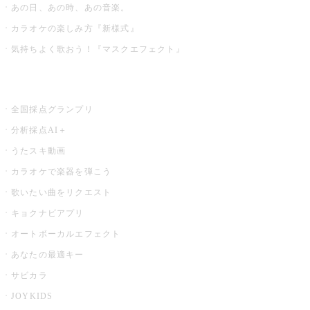
あの日、あの時、あの音楽。
カラオケの楽しみ方『新様式』
気持ちよく歌おう！『マスクエフェクト』
お店でもっと楽しむ
全国採点グランプリ
分析採点AI＋
うたスキ動画
カラオケで楽器を弾こう
歌いたい曲をリクエスト
キョクナビアプリ
オートボーカルエフェクト
あなたの最適キー
サビカラ
JOYKIDS