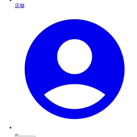
店舗
...