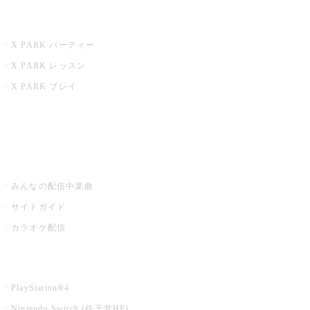
X PARK
X PARK パーティー
X PARK レッスン
X PARK プレイ
みるハコ
うたスキ ミュージックポスト
みんなの配信中楽曲
サイトガイド
カラオケ配信
家庭用カラオケ
PlayStation®4
Nintendo Switch (任天堂HP)