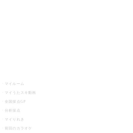
カラオケ楽曲・歌詞検索
カラオケ店舗検索
全国カラオケ大会
イベント・キャンペーン
うたスキ
マイルーム
マイうたスキ動画
全国採点GP
分析採点
マイりれき
前回のカラオケ