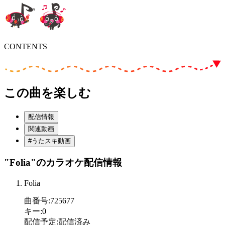
CONTENTS
この曲を楽しむ
配信情報
関連動画
#うたスキ動画
"Folia"
のカラオケ配信情報
Folia
曲番号
:
725677
キー
:
0
配信予定
:
配信済み