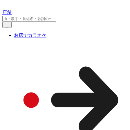
店舗
お店でカラオケ