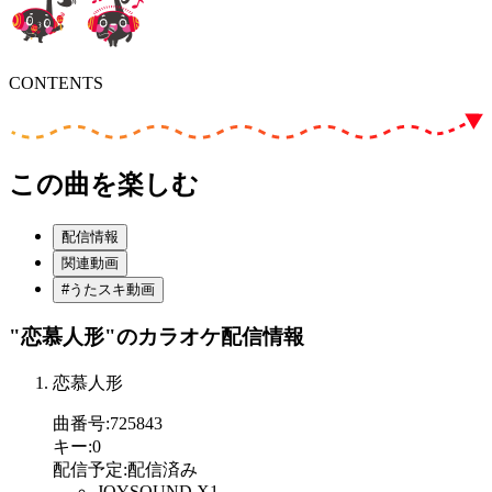
CONTENTS
この曲を楽しむ
配信情報
関連動画
#うたスキ動画
"恋慕人形"
のカラオケ配信情報
恋慕人形
曲番号
:
725843
キー
:
0
配信予定
:
配信済み
JOYSOUND X1