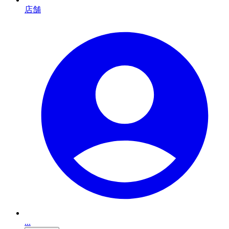
店舗
...