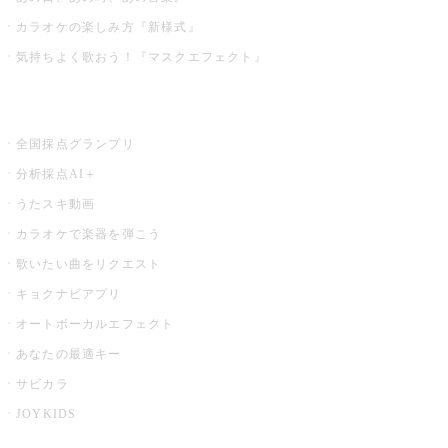
カラオケの楽しみ方『新様式』
気持ちよく歌おう！『マスクエフェクト』
お店でもっと楽しむ
全国採点グランプリ
分析採点AI＋
うたスキ動画
カラオケで楽器を弾こう
歌いたい曲をリクエスト
キョクナビアプリ
オートボーカルエフェクト
あなたの最適キー
サビカラ
JOYKIDS