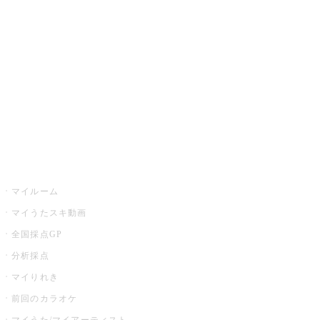
カラオケ楽曲・歌詞検索
カラオケ店舗検索
全国カラオケ大会
イベント・キャンペーン
うたスキ
マイルーム
マイうたスキ動画
全国採点GP
分析採点
マイりれき
前回のカラオケ
マイうた/マイアーティスト