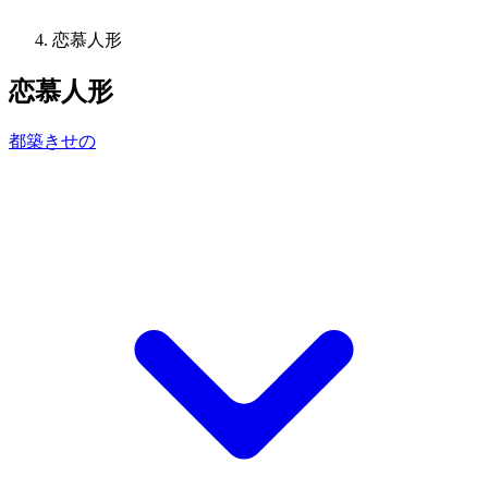
恋慕人形
恋慕人形
都築きせの