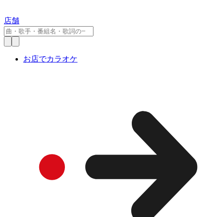
店舗
お店でカラオケ