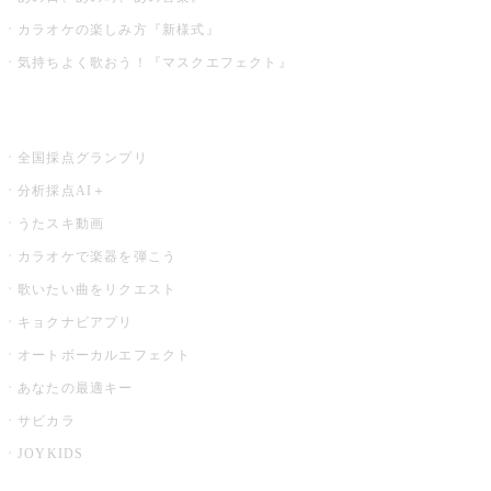
カラオケの楽しみ方『新様式』
気持ちよく歌おう！『マスクエフェクト』
お店でもっと楽しむ
全国採点グランプリ
分析採点AI＋
うたスキ動画
カラオケで楽器を弾こう
歌いたい曲をリクエスト
キョクナビアプリ
オートボーカルエフェクト
あなたの最適キー
サビカラ
JOYKIDS