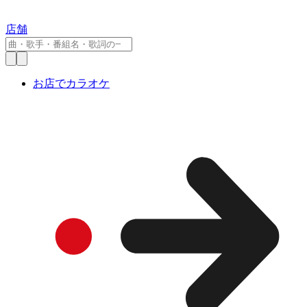
店舗
お店でカラオケ