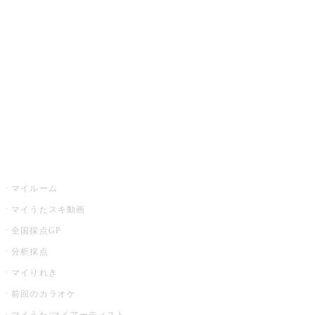
カラオケ楽曲・歌詞検索
カラオケ店舗検索
全国カラオケ大会
イベント・キャンペーン
うたスキ
マイルーム
マイうたスキ動画
全国採点GP
分析採点
マイりれき
前回のカラオケ
マイうた/マイアーティスト