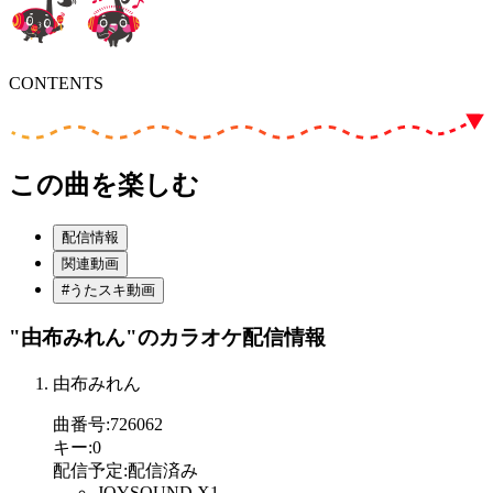
CONTENTS
この曲を楽しむ
配信情報
関連動画
#うたスキ動画
"由布みれん"
のカラオケ配信情報
由布みれん
曲番号
:
726062
キー
:
0
配信予定
:
配信済み
JOYSOUND X1