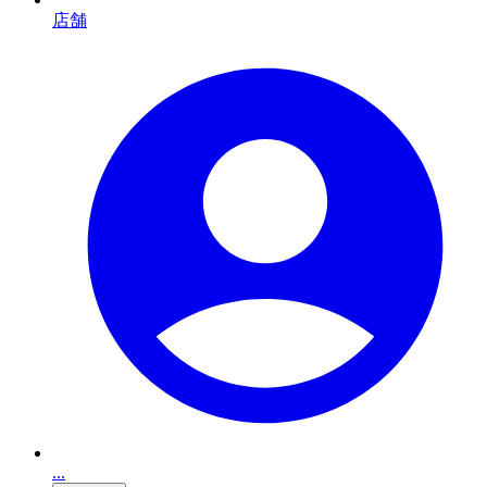
店舗
...