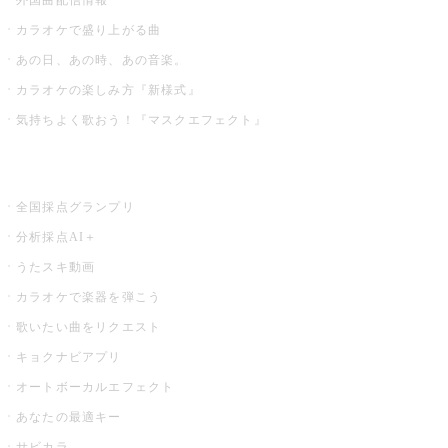
カラオケで盛り上がる曲
あの日、あの時、あの音楽。
カラオケの楽しみ方『新様式』
気持ちよく歌おう！『マスクエフェクト』
お店でもっと楽しむ
全国採点グランプリ
分析採点AI＋
うたスキ動画
カラオケで楽器を弾こう
歌いたい曲をリクエスト
キョクナビアプリ
オートボーカルエフェクト
あなたの最適キー
サビカラ