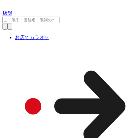
店舗
お店でカラオケ