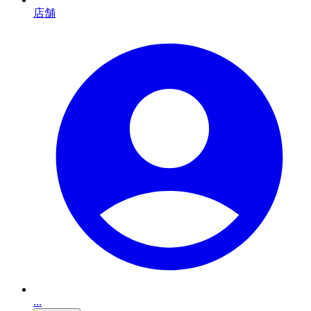
店舗
...