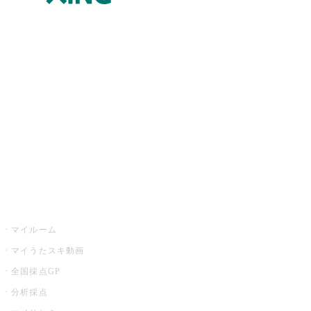
JOYSOUND.comトップ
カラオケ楽曲・歌詞検索
カラオケ店舗検索
全国カラオケ大会
イベント・キャンペーン
うたスキ
マイルーム
マイうたスキ動画
全国採点GP
分析採点