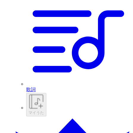
歌詞
マイうた