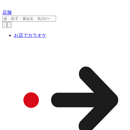
店舗
お店でカラオケ