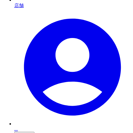
店舗
...