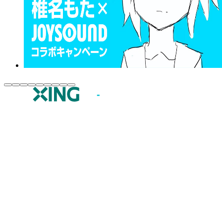
JOYSOUND.comトップ
カラオケ楽曲・歌詞検索
カラオケ店舗検索
全国カラオケ大会
イベント・キャンペーン