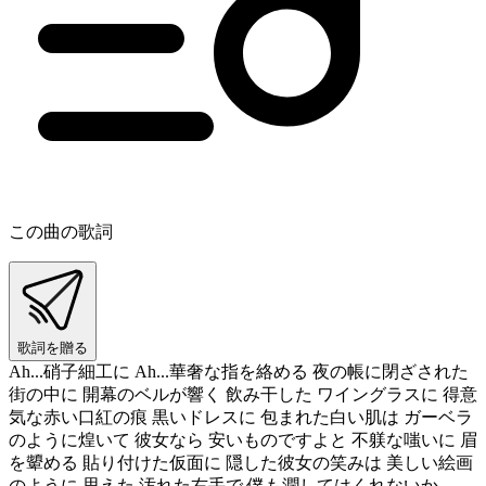
この曲の歌詞
歌詞を贈る
Ah...硝子細工に Ah...華奢な指を絡める 夜の帳に閉ざされた
街の中に 開幕のベルが響く 飲み干した ワイングラスに 得意
気な赤い口紅の痕 黒いドレスに 包まれた白い肌は ガーベラ
のように煌いて 彼女なら 安いものですよと 不躾な嗤いに 眉
を顰める 貼り付けた仮面に 隠した彼女の笑みは 美しい絵画
のように 思えた 汚れた右手で 僕も潤してはくれないか ――