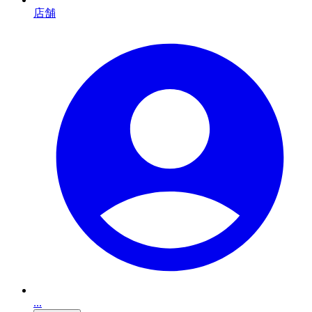
店舗
...