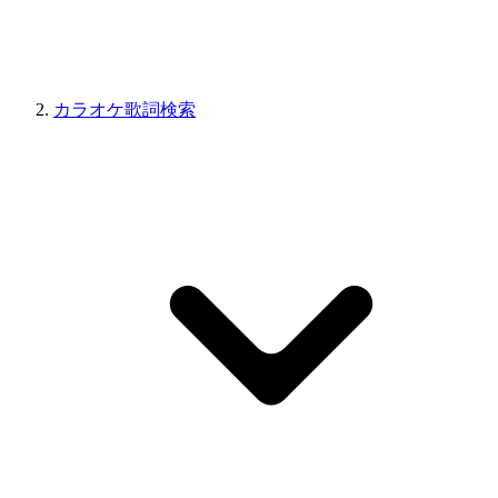
カラオケ歌詞検索