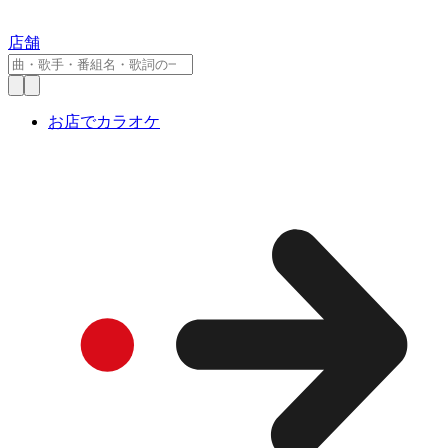
店舗
お店でカラオケ