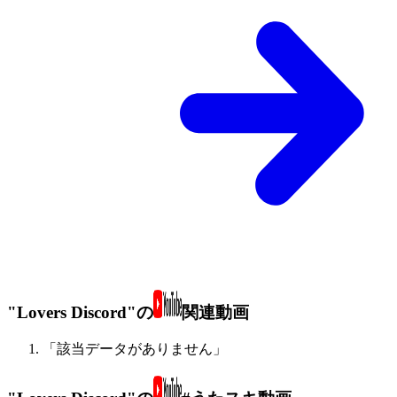
"Lovers Discord"の
関連動画
「該当データがありません」