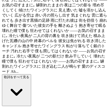
お気の召すままに｡ 罅割れたままの 夜は二つの影を 埋め尽
くしてく 傾けたワイングラスに 見え透いた 嘘を溶かし込ん
でいく 広がる空は 赤い月の照らし出す 気まぐれな 雲に遮ら
れても 歩き出す黒猫の足跡 雨に打たれ彼は 街を彷徨う 崩れ
ゆく舞台で 傷ついた彼女の手を 離さぬよう 抱き寄せて眠る
壊れた瞳で僕も 狂わせてはくれないか ――お気の召すまま
に｡ 冷たい夜風が 二人の背の裏を 吹き抜けて消えた 積み上
げた瓦礫の山の中 終幕のベルを 彼女は焦がれる 吹き消した
キャンドル 抱き寄せたワイングラス 転がり落ちてく銀のト
ーチ 汚れた右手で 僕も潤してはくれないか ――お気の召す
ままに｡ 冷たい夜風が 二つの影だけ 飲み干していく 壊れた
瞳で僕も 狂わせてはくれないか ――お気の召すままに｡ 罅
割れたワイングラスに 注ぎ込む二人が鳴らす 愛のディスコ
ード Ah...
歌詞をすべて見る