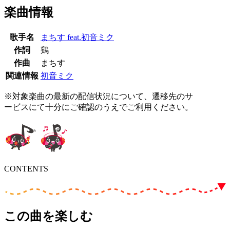
楽曲情報
歌手名
まちす feat.初音ミク
作詞
鶏
作曲
まちす
関連情報
初音ミク
※対象楽曲の最新の配信状況について、遷移先のサ
ービスにて十分にご確認のうえでご利用ください。
CONTENTS
この曲を楽しむ