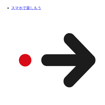
スマホで楽しもう