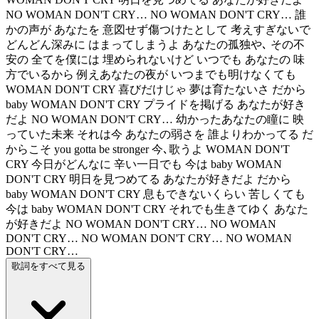
NO WOMAN DON'T CRY… NO WOMAN DON'T CRY… 誰
かの声が あなたを 意図せず傷つけたとして 考えすぎないで
どんどん深みに はまってしまうよ あなたの孤独や､ その不
安の 全てを僕には 埋められないけど いつでも あなたの 味
方でいるから 例えあなたの夜が いつまでも明けなくても
WOMAN DON'T CRY 喜びだけじゃ 夢は育たないさ だから
baby WOMAN DON'T CRY プライドを掲げる あなたが好き
だよ NO WOMAN DON'T CRY… 幼かったあなたの瞳に 映
っていた未来 それは今 あなたの弱さを 誰よりわかってる だ
からこそ you gotta be stronger 今､歌うよ WOMAN DON'T
CRY 今日がどんなに 辛い一日でも 今は baby WOMAN
DON'T CRY 明日を見つめてる あなたが好きだよ だから
baby WOMAN DON'T CRY 息もできないくらい 苦しくても
今は baby WOMAN DON'T CRY それでも生きてゆく あなた
が好きだよ NO WOMAN DON'T CRY… NO WOMAN
DON'T CRY… NO WOMAN DON'T CRY… NO WOMAN
DON'T CRY…
歌詞をすべて見る