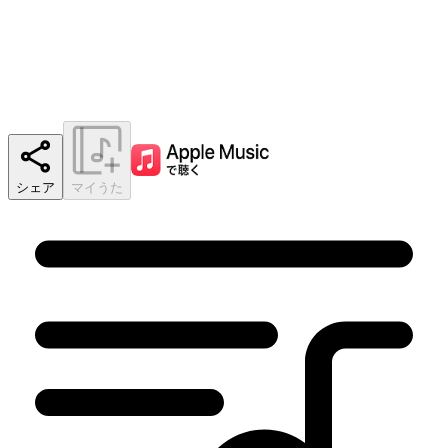
シェア
マイうた