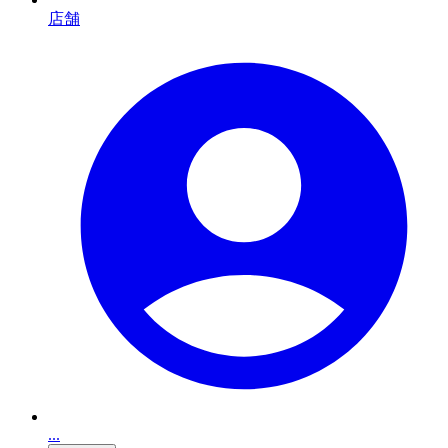
店舗
...