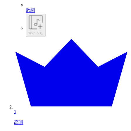
歌詞
マイうた
2
恋唄