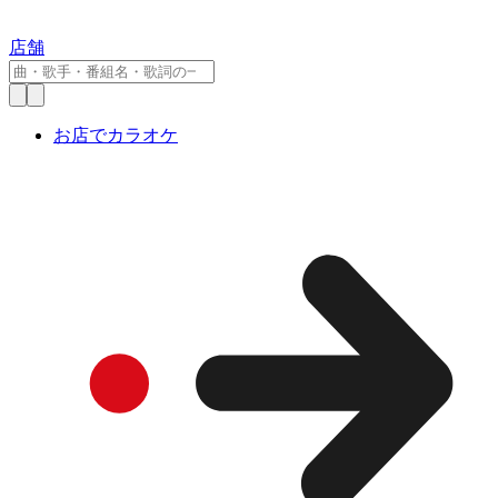
店舗
お店でカラオケ