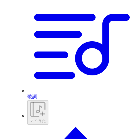
歌詞
マイうた