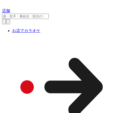
店舗
お店でカラオケ