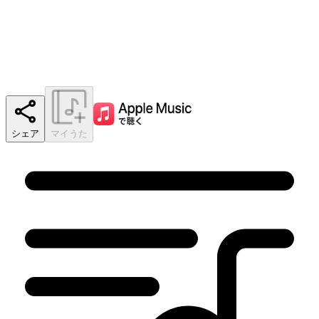
シェア
マイうた