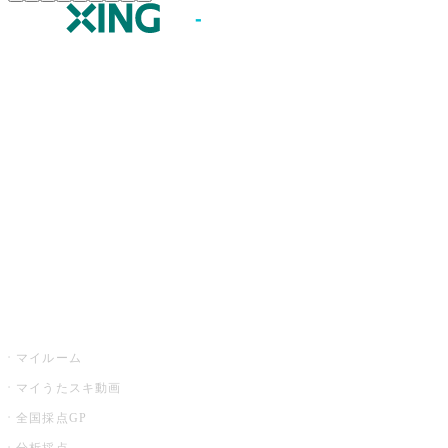
JOYSOUND.comトップ
カラオケ楽曲・歌詞検索
カラオケ店舗検索
全国カラオケ大会
イベント・キャンペーン
うたスキ
マイルーム
マイうたスキ動画
全国採点GP
分析採点