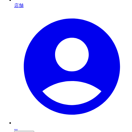
店舗
...