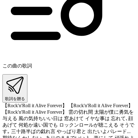
この曲の歌詞
歌詞を贈る
【Rock'n'Roll it Alive Forever】 【Rock'n'Roll it Alive Forever】
【Rock'n'Roll it Alive Forever】 雲の切れ間 太陽が僕に勇気を
与える 風の気持ちいい日は 窓あけて イヤな事は 忘れて､顔
あげて 何処か遠い国でも ロックンロールが聴こえる そうで
す｡ 三十路半ばの戯れ言 やっぱり君と 出たいよパレード...
期待なんかしない｡ ありのままでいいよ｡ 楽にして 頑張れよ