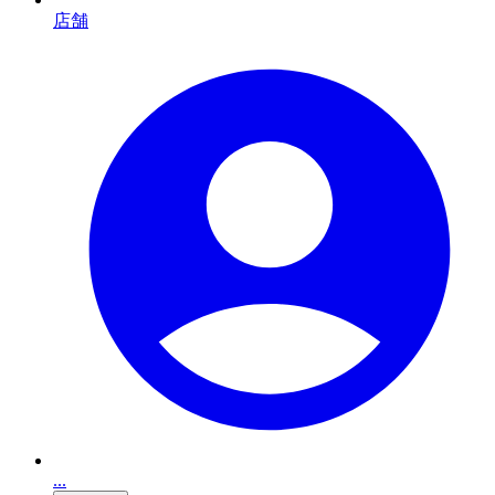
店舗
...