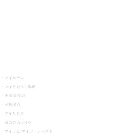
カラオケ楽曲・歌詞検索
カラオケ店舗検索
全国カラオケ大会
イベント・キャンペーン
うたスキ
マイルーム
マイうたスキ動画
全国採点GP
分析採点
マイりれき
前回のカラオケ
マイうた/マイアーティスト