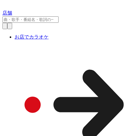
店舗
お店でカラオケ