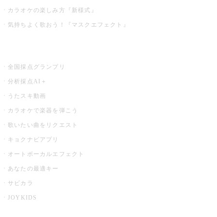
カラオケの楽しみ方『新様式』
気持ちよく歌おう！『マスクエフェクト』
お店でもっと楽しむ
全国採点グランプリ
分析採点AI＋
うたスキ動画
カラオケで楽器を弾こう
歌いたい曲をリクエスト
キョクナビアプリ
オートボーカルエフェクト
あなたの最適キー
サビカラ
JOYKIDS