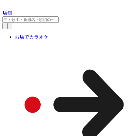
店舗
お店でカラオケ