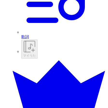
歌詞
マイうた