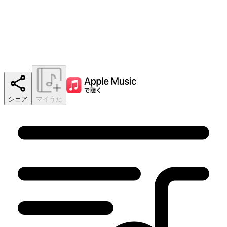
シェア
マイうた