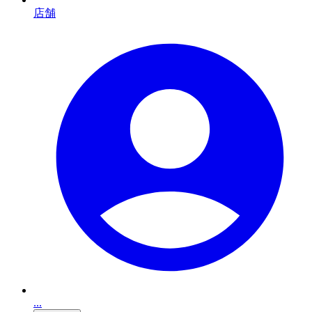
店舗
...