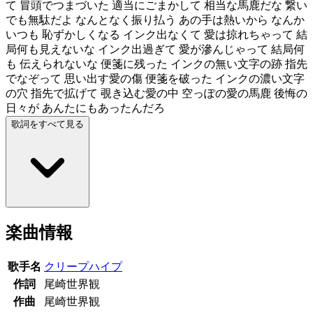
て 冒頭でつまづいた 適当にごまかして 相当な馬鹿だな 繋い
でも無駄だよ なんとなく振り払う あの手は熱いから なんか
いつも 恥ずかしくなる インク出なくて 愛は掠れちゃって 結
局何も見えないな インク出過ぎて 愛が滲んじゃって 結局何
も 伝えられないな 便箋に残った インクの無い文字の跡 指先
でなぞって 思い出す愛の傷 便箋を破った インクの濃い文字
の穴 指先で拡げて 覗き込む愛の中 空っぽの愛の馬鹿 後悔の
日々が あんたにもあったんだろ
歌詞をすべて見る
楽曲情報
歌手名
クリープハイプ
作詞
尾崎世界観
作曲
尾崎世界観