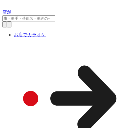
店舗
お店でカラオケ