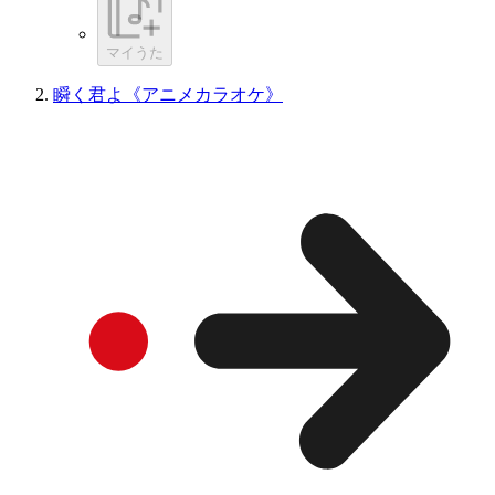
マイうた
瞬く君よ《アニメカラオケ》