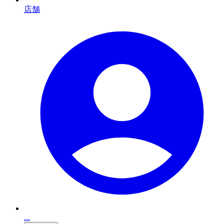
店舗
...