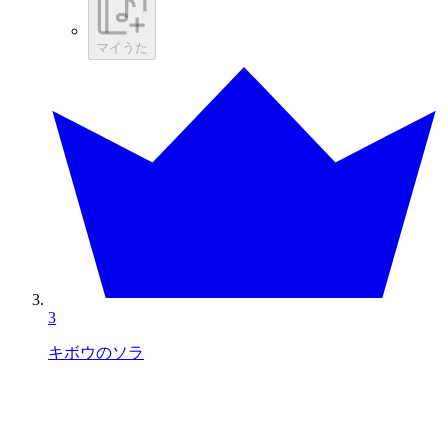
マイうた
3
キボウのソラ