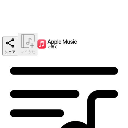
シェア
マイうた