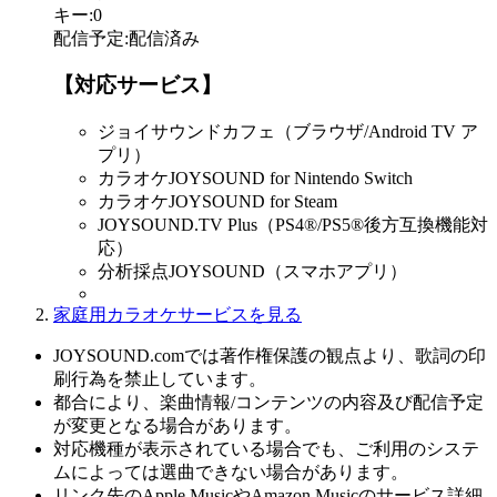
キー
:
0
配信予定
:
配信済み
【対応サービス】
ジョイサウンドカフェ（ブラウザ/Android TV ア
プリ）
カラオケJOYSOUND for Nintendo Switch
カラオケJOYSOUND for Steam
JOYSOUND.TV Plus（PS4®/PS5®後方互換機能対
応）
分析採点JOYSOUND（スマホアプリ）
家庭用カラオケサービスを見る
JOYSOUND.comでは著作権保護の観点より、歌詞の印
刷行為を禁止しています。
都合により、楽曲情報/コンテンツの内容及び配信予定
が変更となる場合があります。
対応機種が表示されている場合でも、ご利用のシステ
ムによっては選曲できない場合があります。
リンク先のApple MusicやAmazon Musicのサービス詳細