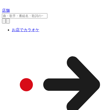
店舗
お店でカラオケ