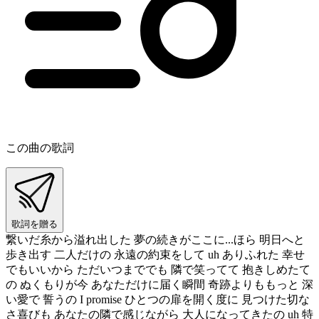
この曲の歌詞
歌詞を贈る
繋いだ糸から溢れ出した 夢の続きがここに...ほら 明日へと
歩き出す 二人だけの 永遠の約束をして uh ありふれた 幸せ
でもいいから ただいつまででも 隣で笑ってて 抱きしめたて
の ぬくもりが今 あなただけに届く瞬間 奇跡よりももっと 深
い愛で 誓うの I promise ひとつの扉を開く度に 見つけた切な
さ喜びも あなたの隣で感じながら 大人になってきたの uh 特