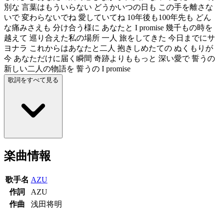
別な 言葉はもういらない どうかいつの日も この手を離さな
いで 変わらないでね 愛していてね 10年後も100年先も どん
な痛みさえも 分け合う様に あなたと I promise 幾千もの時を
越えて 巡り合えた私の場所 一人 旅をしてきた 今日までにサ
ヨナラ これからはあなたと二人 抱きしめたての ぬくもりが
今 あなただけに届く瞬間 奇跡よりももっと 深い愛で 誓うの
新しい二人の物語を 誓うの I promise
歌詞をすべて見る
楽曲情報
歌手名
AZU
作詞
AZU
作曲
浅田将明