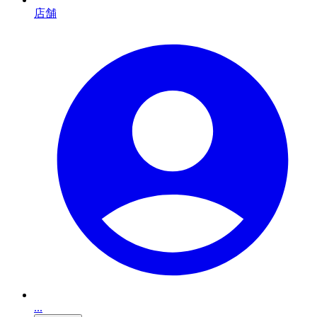
店舗
...