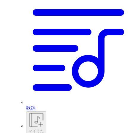
歌詞
マイうた