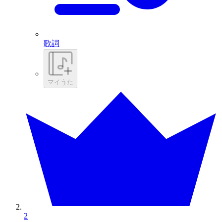
歌詞
マイうた
2