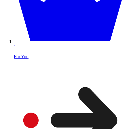
1
For You