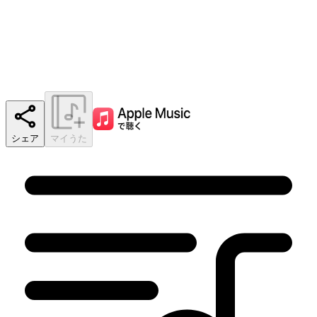
シェア
マイうた