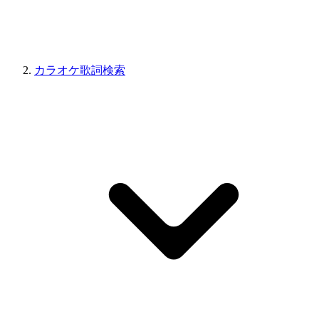
カラオケ歌詞検索