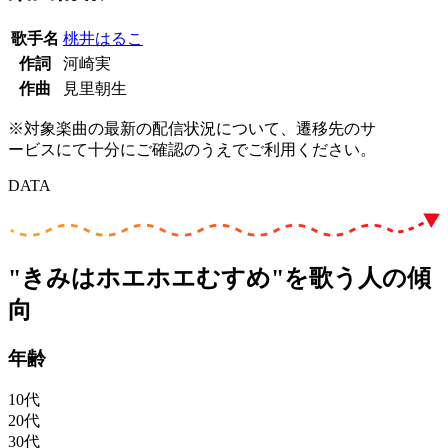
歌手名
桃井はるこ
作詞
河崎実
作曲
見里朝生
※対象楽曲の最新の配信状況について、遷移先のサ
ービスにて十分にご確認のうえでご利用ください。
DATA
"きみはホエホエむすめ"を歌う人の傾
向
年齢
10代
20代
30代