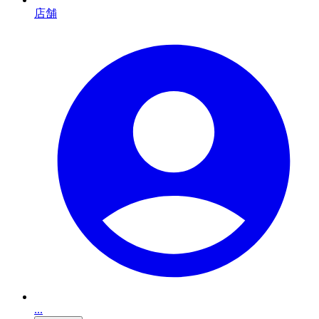
店舗
...