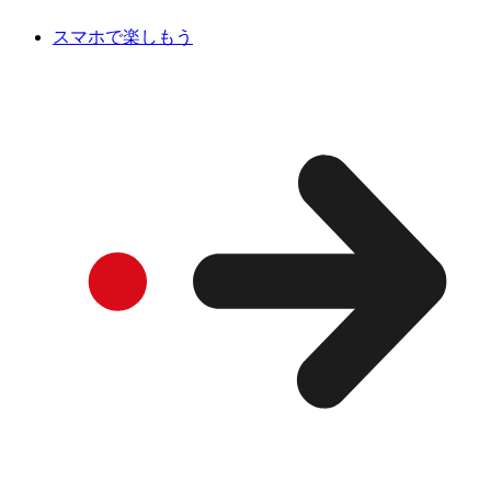
スマホで楽しもう