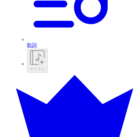
歌詞
マイうた