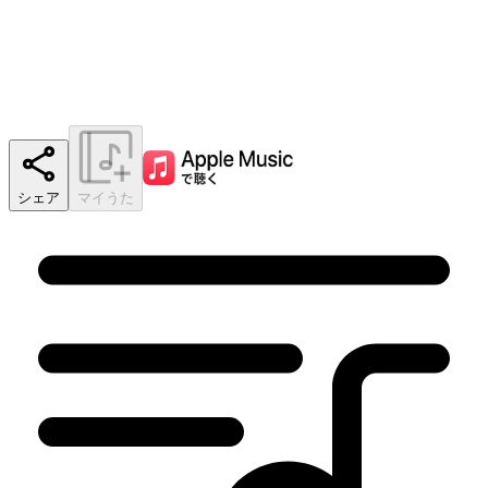
シェア
マイうた