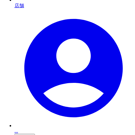
店舗
...