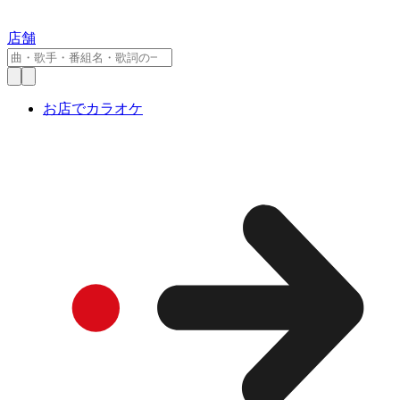
店舗
お店でカラオケ