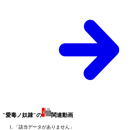
"愛毒ノ奴隷"の
関連動画
「該当データがありません」