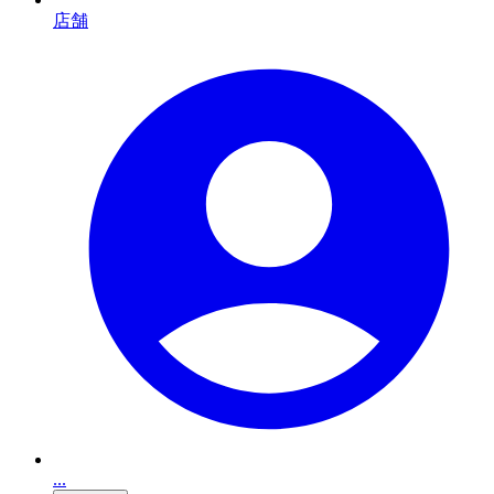
店舗
...