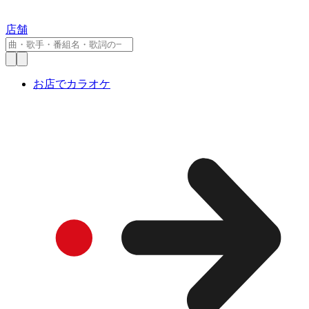
店舗
お店でカラオケ