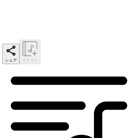
シェア
マイうた