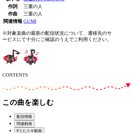
作詞
三重の人
作曲
三重の人
関連情報
GUMI
※対象楽曲の最新の配信状況について、遷移先のサ
ービスにて十分にご確認のうえでご利用ください。
CONTENTS
この曲を楽しむ
配信情報
関連動画
#うたスキ動画