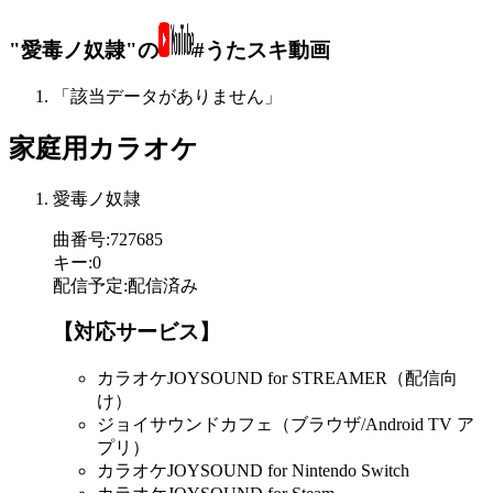
"愛毒ノ奴隷"の
#うたスキ動画
「該当データがありません」
家庭用カラオケ
愛毒ノ奴隷
曲番号
:
727685
キー
:
0
配信予定
:
配信済み
【対応サービス】
カラオケJOYSOUND for STREAMER（配信向
け）
ジョイサウンドカフェ（ブラウザ/Android TV ア
プリ）
カラオケJOYSOUND for Nintendo Switch