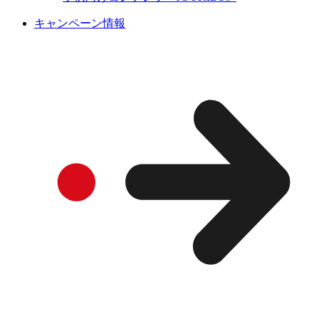
キャンペーン情報