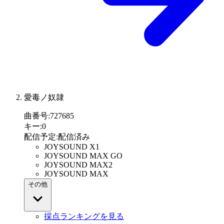
愛毒ノ奴隷
曲番号
:
727685
キー
:
0
配信予定
:
配信済み
JOYSOUND X1
JOYSOUND MAX GO
JOYSOUND MAX2
JOYSOUND MAX
その他
採点ランキングを見る