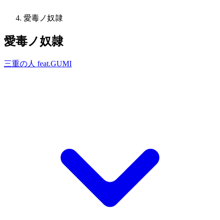
愛毒ノ奴隷
愛毒ノ奴隷
三重の人 feat.GUMI