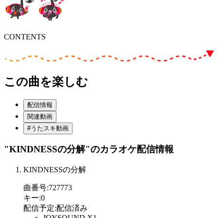
CONTENTS
この曲を楽しむ
配信情報
関連動画
#うたスキ動画
"KINDNESSの分解"
のカラオケ配信情報
KINDNESSの分解
曲番号
:
727773
キー
:
0
配信予定
:
配信済み
JOYSOUND X1