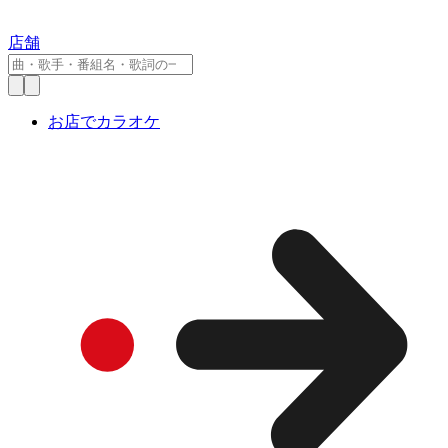
店舗
お店でカラオケ