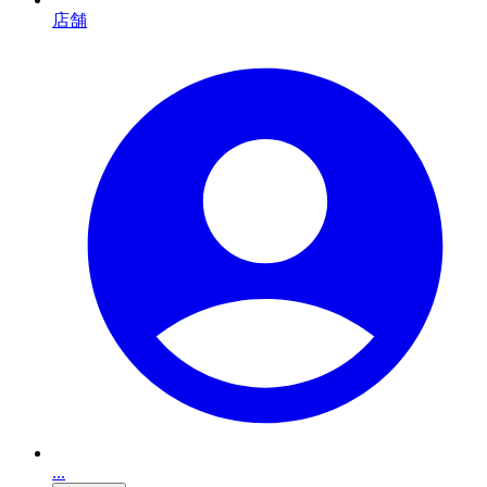
店舗
...