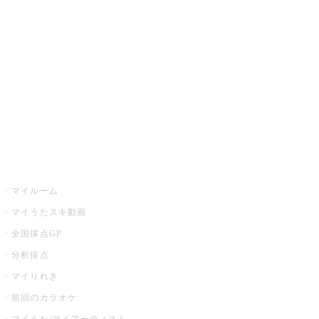
カラオケ楽曲・歌詞検索
カラオケ店舗検索
全国カラオケ大会
イベント・キャンペーン
うたスキ
マイルーム
マイうたスキ動画
全国採点GP
分析採点
マイりれき
前回のカラオケ
マイうた/マイアーティスト