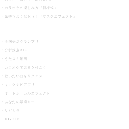
カラオケの楽しみ方『新様式』
気持ちよく歌おう！『マスクエフェクト』
お店でもっと楽しむ
全国採点グランプリ
分析採点AI＋
うたスキ動画
カラオケで楽器を弾こう
歌いたい曲をリクエスト
キョクナビアプリ
オートボーカルエフェクト
あなたの最適キー
サビカラ
JOYKIDS